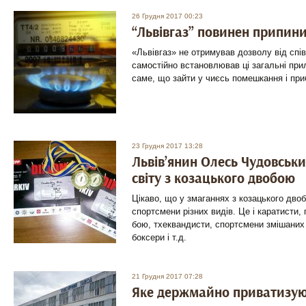
26 Грудня 2017 00:23
“Львівгаз” повинен припини
«Львівгаз» не отримував дозволу від спів
самостійно встановлював ці загальні прил
саме, що зайти у чиєсь помешкання і при
23 Грудня 2017 13:28
Львів’янин Олесь Чудовськ
світу з козацького двобою
Цікаво, що у змаганнях з козацького дво
спортсмени різних видів. Це і каратисти
бою, тхеквандисти, спортсмени змішаних 
боксери і т.д.
21 Грудня 2017 07:28
Яке держмайно приватизую