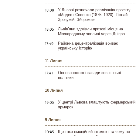
18:09
У Львові розпочали реалізацію проєкту
«Модест Сосенко (1875–1920). Пізнай.
Зрозумій. Збережи»
18:05
Львів’яни здобули призові місця на
Міжнародному запливі через Дніпро
17:49
Районна децентралізація вбиває
українську історію
11 Липня
17:41
Основоположні засади зовнішньої
політики
10 Липня
19:05
У центрі Львова влаштують фермерський
ярмарок
9 Липня
10:45
Що таке емоційний інтелект та чому не