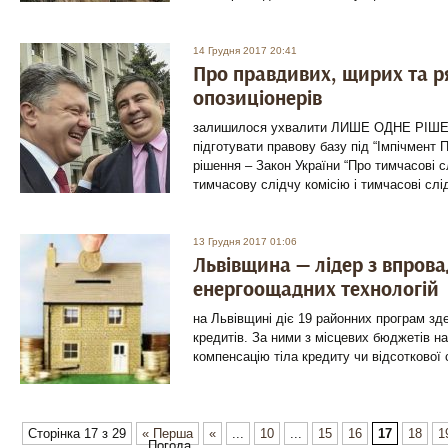
14 Грудня 2017 20:41
Про правдивих, щирих та 
опозиціонерів
залишилося ухвалити ЛИШЕ ОДНЕ РІШЕ
підготувати правову базу під “Імпічмент П
рішення – Закон України “Про тимчасові сл
тимчасову слідчу комісію і тимчасові слідч
13 Грудня 2017 01:06
Львівщина — лідер з впров
енергоощадних технологій
на Львівщині діє 19 районних програм з
кредитів. За ними з місцевих бюджетів 
компенсацію тіла кредиту чи відсоткової 
Сторінка 17 з 29
« Перша
«
...
10
...
15
16
17
18
1
Погода