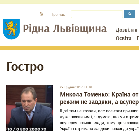
Про нас
Дозвілля
Освіта
Гостро
27 Грудня 2017 01:18
Микола Томенко: Країна от
режим не завдяки, а всупер
Щоб там не казали, але все-таки принци
дуже важливим і, я думаю, що ми отримал
всупереч позиції влади, тому що я завжди
Україна отримала завдяки повазі до укра