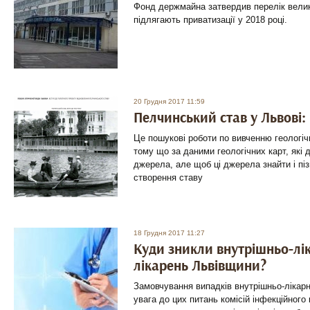
Фонд держмайна затвердив перелік велик
підлягають приватизації у 2018 році.
20 Грудня 2017 11:59
Пелчинський став у Львові:
Це пошукові роботи по вивченню геологічн
тому що за даними геологічних карт, які 
джерела, але щоб ці джерела знайти і пі
створення ставу
18 Грудня 2017 11:27
Куди зникли внутрішньо-лік
лікарень Львівщини?
Замовчування випадків внутрішньо-лікарн
увага до цих питань комісій інфекційного