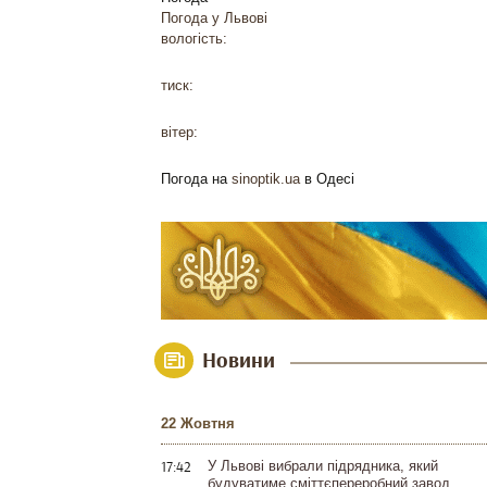
Погода у
Львові
вологість:
тиск:
вітер:
Погода на
sinoptik.ua
в Одесі
Новини
22 Жовтня
17:42
У Львові вибрали підрядника, який
будуватиме сміттєпереробний завод