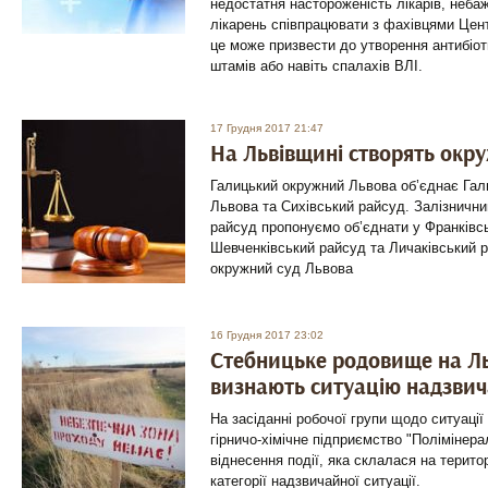
недостатня настороженість лікарів, неба
лікарень співпрацювати з фахівцями Цен
це може призвести до утворення антибіот
штамів або навіть спалахів ВЛІ.
17 Грудня 2017 21:47
На Львівщині створять окру
Галицький окружний Львова об’єднає Гал
Львова та Сихівський райсуд. Залізнични
райсуд пропонуємо об’єднати у Франківс
Шевченківський райсуд та Личаківський р
окружний суд Львова
16 Грудня 2017 23:02
Стебницьке родовище на Ль
визнають ситуацію надзви
На засіданні робочої групи щодо ситуаці
гірничо-хімічне підприємство "Полімінер
віднесення події, яка склалася на терито
категорії надзвичайної ситуації.