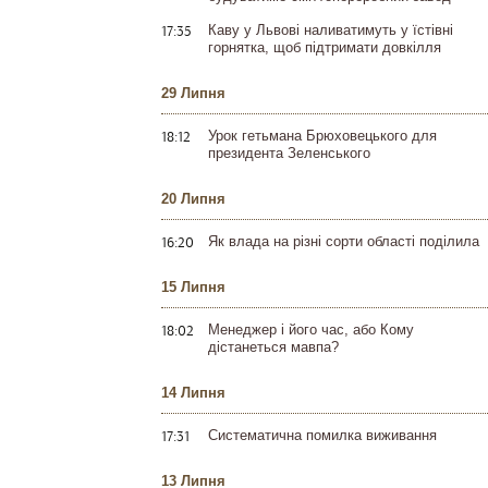
17:35
Каву у Львові наливатимуть у їстівні
горнятка, щоб підтримати довкілля
29 Липня
18:12
Урок гетьмана Брюховецького для
президента Зеленського
20 Липня
16:20
Як влада на різні сорти області поділила
15 Липня
18:02
Менеджер і його час, або Кому
дістанеться мавпа?
14 Липня
17:31
Систематична помилка виживання
13 Липня