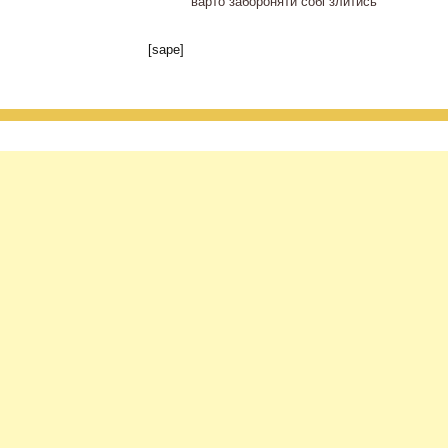
варто забороняти собі злитись
[sape]