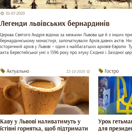
01-07-2020
Легенди львівських бернардинів
Церква Святого Андрія відома за межами Львова ще й з інших прич
бернардинському монастирі, започаткували Архів давніх актів. Н
історичний архів у Львові – один з найбагатших архівів Європи. Ту
акта Берестейської унії з 1596 року про злуку Східної і Західної цер
Актуально
Гостро
22-10-2020
Каву у Львові наливатимуть у
Урок гетьма
їстівні горнятка, щоб підтримати
для президе