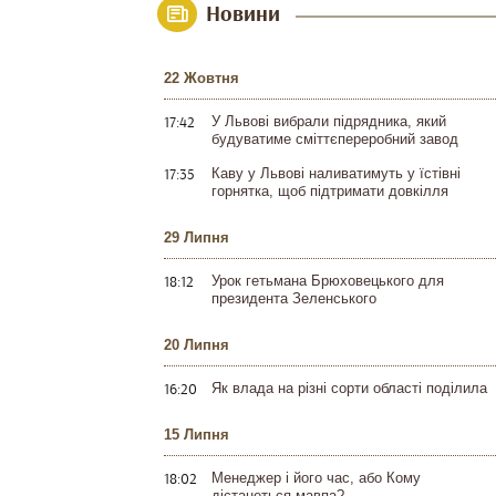
Новини
22 Жовтня
17:42
У Львові вибрали підрядника, який
будуватиме сміттєпереробний завод
17:35
Каву у Львові наливатимуть у їстівні
горнятка, щоб підтримати довкілля
29 Липня
18:12
Урок гетьмана Брюховецького для
президента Зеленського
20 Липня
16:20
Як влада на різні сорти області поділила
15 Липня
18:02
Менеджер і його час, або Кому
дістанеться мавпа?