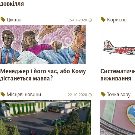
довкілля
Цікаво
Корисно
15-07-2020
Менеджер і його час, або Кому
Систематич
дістанеться мавпа?
виживання
Місцеві новини
Точка зору
22-10-2020