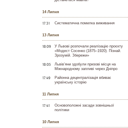
14 Липня
17:31
Систематична помилка виживання
13 Липня
18:09
У Львові розпочали реалізацію проєкту
«Модест Сосенко (1875–1920). Пізнай.
Зрозумій. Збережи»
18:05
Львів’яни здобули призові місця на
Міжнародному запливі через Дніпро
17:49
Районна децентралізація вбиває
українську історію
11 Липня
17:41
Основоположні засади зовнішньої
політики
10 Липня