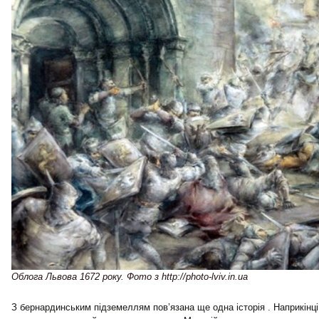
Облога Львова 1672 року. Фото з http://photo-lviv.in.ua
З бернардинським підземеллям пов’язана ще одна історія . Наприкінці 