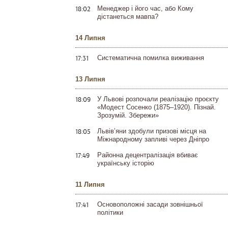
18:02
Менеджер і його час, або Кому
дістанеться мавпа?
14 Липня
17:31
Систематична помилка виживання
13 Липня
18:09
У Львові розпочали реалізацію проєкту
«Модест Сосенко (1875–1920). Пізнай.
Зрозумій. Збережи»
18:05
Львів’яни здобули призові місця на
Міжнародному запливі через Дніпро
17:49
Районна децентралізація вбиває
українську історію
11 Липня
17:41
Основоположні засади зовнішньої
політики