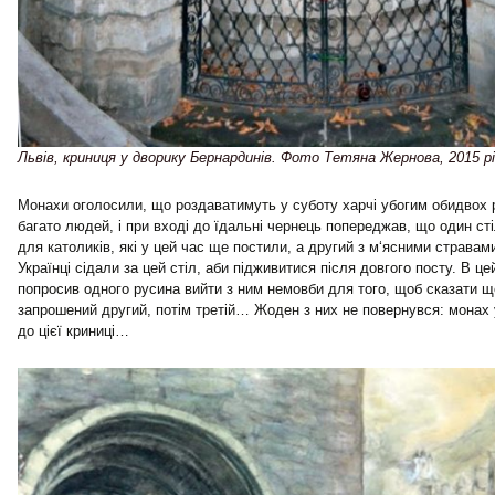
Львів, криниця у дворику Бернардинів. Фото Тетяна Жернова, 2015 рі
Монахи оголосили, що роздаватимуть у суботу харчі убогим обидвох 
багато людей, і при вході до їдальні чернець попереджав, що один ст
для католиків, які у цей час ще постили, а другий з м‘ясними страва
Українці сідали за цей стіл, аби підживитися після довгого посту. В ц
попросив одного русина вийти з ним немовби для того, щоб сказати 
запрошений другий, потім третій… Жоден з них не повернувся: монах 
до цієї криниці…