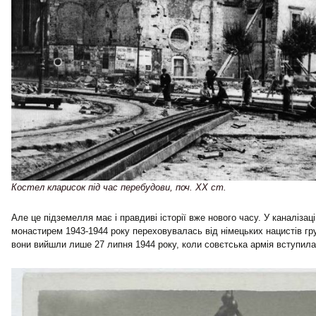
Костел кларисок під час перебудови, поч. ХХ ст.
Але це підземелля має і правдиві історії вже нового часу. У каналізац
монастирем 1943-1944 року переховувалась від німецьких нацистів гр
вони вийшли лише 27 липня 1944 року, коли совєтська армія вступила