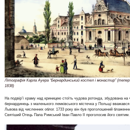
Літографія Карла Ауера “Бернардинський костел і монастир” (тепер ц
1838)
На подвір’ї храму над криницею стоїть чудова ротонда, збудована на 
бернардинець з маленького лемківського містечка у Польщі вважався
Львова від численних облог. 1733 року він був проголошений блаженн
Святіший Отець Папа Римський Іван Павло ІІ проголосив його святим.