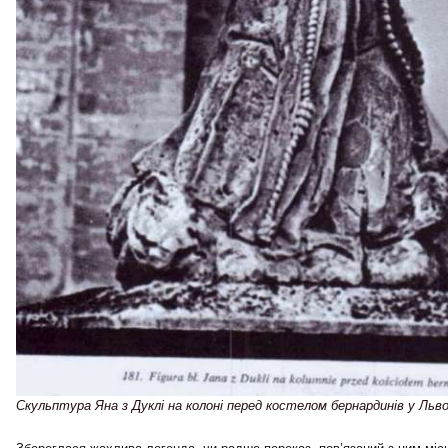
Скульптура Яна з Дуклі на колоні перед костелом бернардинів у Льво