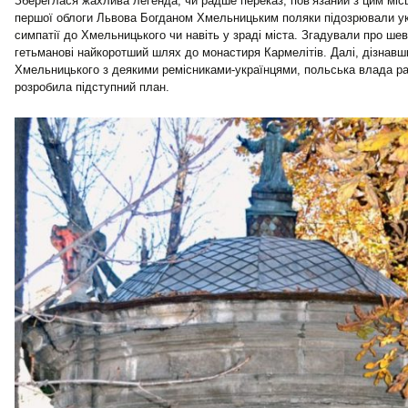
Збереглася жахлива легенда, чи радше переказ, пов’язаний з цим місц
першої облоги Львова Богданом Хмельницьким поляки підозрювали у
симпатії до Хмельницького чи навіть у зраді міста. Згадували про шев
гетьманові найкоротший шлях до монастиря Кармелітів. Далі, дізнавш
Хмельницького з деякими ремісниками-українцями, польська влада р
розробила підступний план.