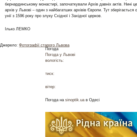
бернардинському монастирі, започаткували Архів давніх актів. Нині ц
архів у Львові – один з найбагатших архівів Європи. Тут зберігається 
унії з 1596 року про злуку Східної і Західної церков.
Ілько ЛЕМКО
Джерело:
Фотографії старого Львова
Погода
Погода у
Львові
вологість:
тиск:
вітер:
Погода на
sinoptik.ua
в Одесі