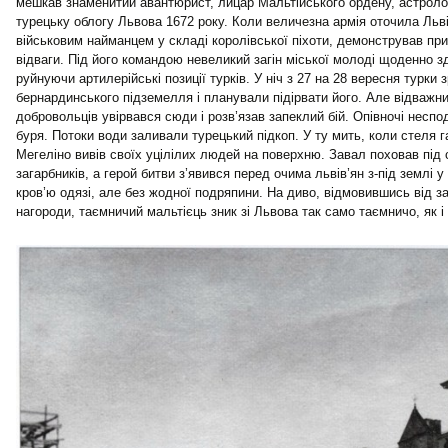
мешкав знаменитий авантюрист, лицар Мальтійського ордену, астроло
турецьку облогу Львова 1672 року. Коли величезна армія оточила Льві
військовим найманцем у складі королівської піхоти, демонстрував пр
відваги. Під його командою невеликий загін міської молоді щоденно з
руйнуючи артилерійські позиції турків. У ніч з 27 на 28 вересня турки 
бернардинського підземелля і планували підірвати його. Але відважни
добровольців увірвався сюди і розв’язав запеклий бій. Опівночі несп
буря. Потоки води заливали турецький підкоп. У ту мить, коли стеля 
Мегеліно вивів своїх уцілілих людей на поверхню. Завал поховав під 
загарбників, а герой битви з’явився перед очима львів’ян з-під землі 
кров’ю одязі, але без жодної подряпини. На диво, відмовившись від з
нагороди, таємничий мальтієць зник зі Львова так само таємничо, як і 