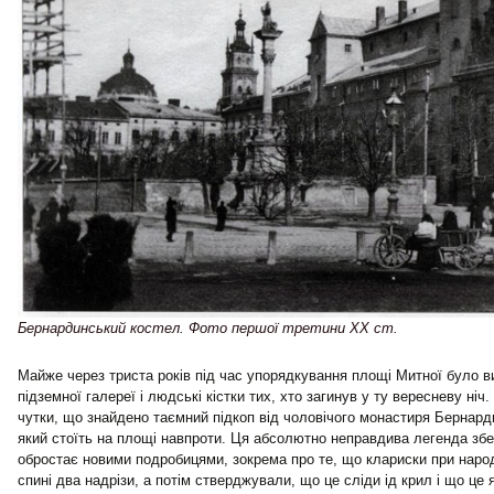
Бернардинський костел. Фото першої третини ХХ ст.
Майже через триста років під час упорядкування площі Митної було 
підземної галереї і людські кістки тих, хто загинув у ту вересневу ні
чутки, що знайдено таємний підкоп від чоловічого монастиря Бернард
який стоїть на площі навпроти. Ця абсолютно неправдива легенда збе
обростає новими подробицями, зокрема про те, що клариски при народ
спині два надрізи, а потім стверджували, що це сліди ід крил і що це 