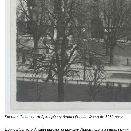
Костел Святого Андрія ордену бернардинців. Фото до 1939 року
Церква Святого Андрія відома за межами Львова ще й з інших причин: 