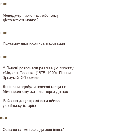
ипня
Менеджер і його час, або Кому
дістанеться мавпа?
ипня
Систематична помилка виживання
ипня
У Львові розпочали реалізацію проєкту
«Модест Сосенко (1875–1920). Пізнай.
Зрозумій. Збережи»
Львів’яни здобули призові місця на
Міжнародному запливі через Дніпро
Районна децентралізація вбиває
українську історію
ипня
Основоположні засади зовнішньої