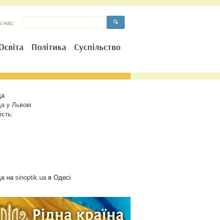
о нас
Освіта
Політика
Суспільство
да
да у
Львові
ість:
да на
sinoptik.ua
в Одесі