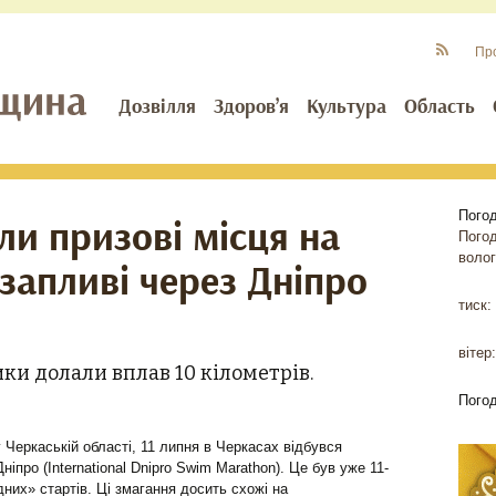
Пр
Дозвілля
Здоров’я
Культура
Область
Пого
ли призові місця на
Пого
волог
апливі через Дніпро
тиск:
вітер:
ки долали вплав 10 кілометрів.
Пого
 Черкаській області, 11 липня в Черкасах відбувся
іпро (International Dnipro Swim Marathon). Це був уже 11-
дних» стартів. Ці змагання досить схожі на