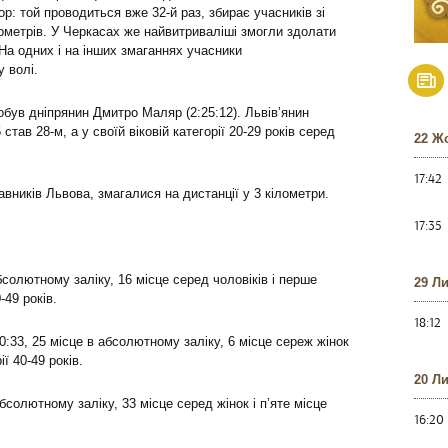
: той проводиться вже 32-й раз, збирає учасників зі
ілометрів. У Черкасах же найвитриваліші змогли здолати
На одних і на інших змаганнях учасники
 волі.
обув дніпрянин Дмитро Маляр (2:25:12). Львів’янин
тав 28-м, а у своїй віковій категорії 20-29 років серед
22 Ж
17:42
авників Львова, змагалися на дистанції у 3 кілометри.
17:35
бсолютному заліку, 16 місце серед чоловіків і перше
29 Л
-49 років.
18:12
0:33, 25 місце в абсолютному заліку, 6 місце сереж жінок
ї 40-49 років.
20 Л
абсолютному заліку, 33 місце серед жінок і п’яте місце
16:20