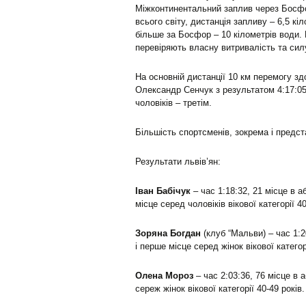
Міжконтинентальний заплив через Босфор
всього світу, дистанція запливу – 6,5 к
більше за Босфор – 10 кілометрів води. 
перевіряють власну витривалість та силу
На основній дистанції 10 км перемогу зд
Олександр Сенчук з результатом 4:17:05 с
чоловіків – третім.
Більшість спортсменів, зокрема і предст
Результати львів’ян:
Іван Бабічук
– час 1:18:32, 21 місце в а
місце серед чоловіків вікової категорії 40
Зоряна Богдан
(клуб “Мальви) – час 1:2
і перше місце серед жінок вікової категорі
Олена Мороз
– час 2:03:36, 76 місце в 
сереж жінок вікової категорії 40-49 років.