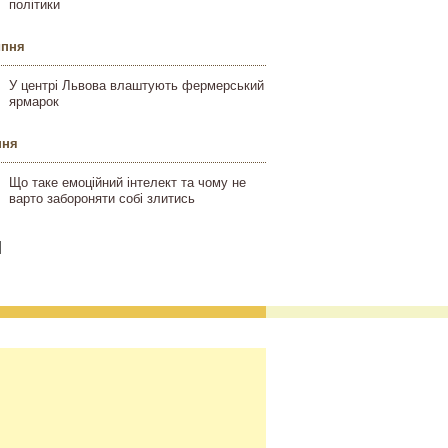
політики
ипня
У центрі Львова влаштують фермерський
ярмарок
пня
Що таке емоційний інтелект та чому не
варто забороняти собі злитись
]