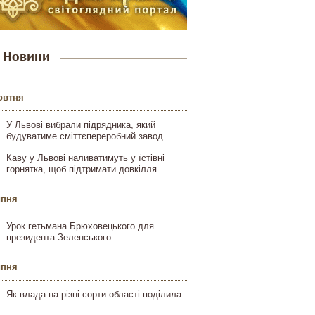
Новини
овтня
У Львові вибрали підрядника, який
будуватиме сміттєпереробний завод
Каву у Львові наливатимуть у їстівні
горнятка, щоб підтримати довкілля
ипня
Урок гетьмана Брюховецького для
президента Зеленського
ипня
Як влада на різні сорти області поділила