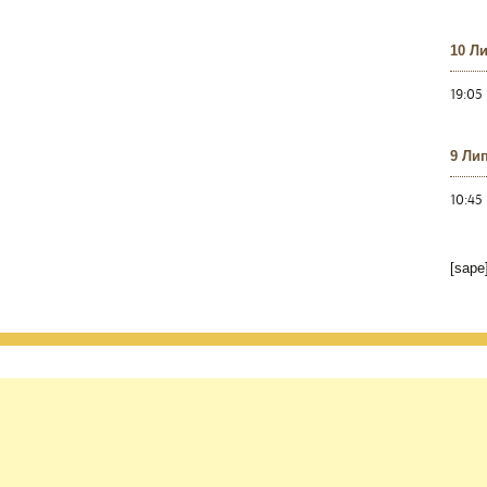
10 Л
19:05
9 Ли
10:45
[sape