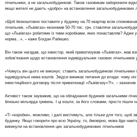
лічильники, а не загальнобудинкові. Також газовикам заборонили відк
якщо жителі не дають «добро» на встановлення загальнобудинкових л
«Щоб безкоштовно поставити у будинку на 70 квартир всім споживача
лічильник, «Львівгаз» економив 50-70 тис. грн, ставлячи загальнобуди
що «Львівгаз» робитиме із тими коробками, яких понаставляв? Адже у
норма…», – каже Богдан Рабешко.
Він також нагадав, що інвестор, який приватизував «Львівгаз», мав вз
зобов’язання щодо встановлення індивідуальних газових лічильників
«Чомусь він цього не виконує: ставить загальнобудинкові лічильники і
індивідуальні нема коштів. Звідси виникає питання до влади: чому ні
інвестиційного договору після приватизації «Львівгазу»?!», – зазначи
Активіст також зауважив, що на обладнання будинків загальними ліч
близько мільярда гривень. І ці кошти, за його словами, просто пішли на
«Ті «коробки», можливо, і далі висітимуть, але тільки для того, щоб 
будинку. Якщо говорити про всю Україну, то, ймовірно, мова йде навіть
викинули на встановлення цих загальнобудинкових лічильників