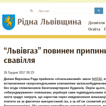
Про нас
Дозвілля
Освіта
“Львівгаз” повинен припин
свавілля
26 Грудня 2017 00:23
Днями Верховна Рада прийняла «лічильниковий» закон
№5722
, 
встановлення газорозподільними компаніями загальнобудинкових
без згоди співвласників багатоквартирних будинків. Окрім цього,
«обмундирування» помешкань українців саме індивідуальними л
зняти градус напруги, що наростав через невдоволення мешканц
платити не за фактично використаний газ, а за об’єм спожитий ус
багатоповерхівці. Що загалом передбачає ухвалений документ, як