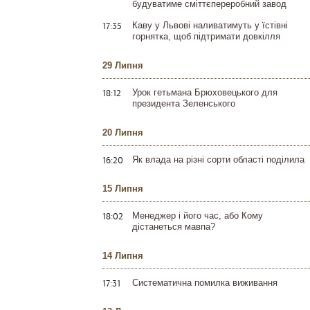
будуватиме сміттєпереробний завод
17:35
Каву у Львові наливатимуть у їстівні
горнятка, щоб підтримати довкілля
29 Липня
18:12
Урок гетьмана Брюховецького для
президента Зеленського
20 Липня
16:20
Як влада на різні сорти області поділила
15 Липня
18:02
Менеджер і його час, або Кому
дістанеться мавпа?
14 Липня
17:31
Систематична помилка виживання