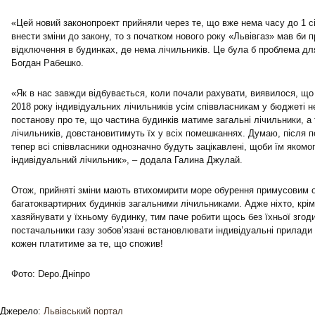
«Цей новий законопроект прийняли через те, що вже нема часу до 1 сі
внести зміни до закону, то з початком нового року «Львівгаз» мав би 
відключення в будинках, де нема лічильників. Це була б проблема для
Богдан Рабешко.
«Як в нас завжди відбувається, коли почали рахувати, виявилося, що
2018 року індивідуальних лічильників усім співвласникам у бюджеті
постанову про те, що частина будинків матиме загальні лічильники, а
лічильників, довстановитимуть їх у всіх помешканнях. Думаю, після 
тепер всі співвласники однозначно будуть зацікавлені, щоби їм яком
індивідуальний лічильник», – додала Галина Джулай.
Отож, прийняті зміни мають втихомирити море обурення примусовим
багатоквартирних будинків загальними лічильниками. Адже ніхто, крі
хазяйнувати у їхньому будинку, тим паче робити щось без їхньої згоди
постачальники газу зобов’язані встановлювати індивідуальні прилади 
кожен платитиме за те, що спожив!
Фото: Depo.Дніпро
Джерело:
Львівський портал