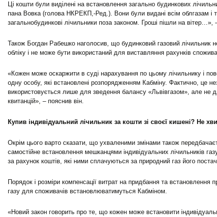
Ці кошти були виділені на встановлення загально будинкових лічильн
пана Вовка (голова НКРЕКП,-Ред.). Вони були видані всім облгазам і 
загальнобудинкові лічильники поза законом. Гроші пішли на вітер…», –
Також Богдан Рабешко наголосив, що будинковий газовий лічильник н
обліку і не може бути використаний для виставляння рахунків спожив
«Кожен може оскаржити в суді нарахування по цьому лічильнику і пов
одну особу, які встановлені розпорядженням Кабміну. Фактично, це не
використовується лише для зведення балансу «Львівгазом», але не дл
квитанцій», – пояснив він.
Купив індивідуальний лічильник за кошти зі своєї кишені? Не хв
Окрім цього варто сказати, що ухваленими змінами також передбачає
самостійне встановлення мешканцями індивідуальних лічильників газ
за рахунок коштів, які ними сплачуються за природний газ його поста
Порядок і розміри компенсації витрат на придбання та встановлення п
газу для споживачів встановлюватимуться Кабміном.
«Новий закон говорить про те, що кожен може встановити індивідуальн