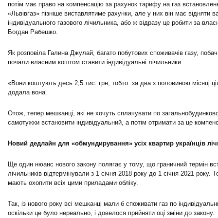
потім має право на компенсацію за рахунок тарифу на газ встановленн
«Львівгаз» пізніше виставлятиме рахунки, але у них він має відняти в
індивідуального газового лічильника, або ж відразу це робити за влас
Богдан Рабешко.
Як розповіла Галина Джулай, багато побутових споживачів газу, побач
почали власним коштом ставити індивідуальні лічильники.
«Вони коштують десь 2,5 тис. грн, тобто за два з половиною місяці ц
додала вона.
Отож, тепер мешканці, які не хочуть сплачувати по загальнобудинков
самотужки встановити індивідуальний, а потім отримати за це компен
Новий дедлайн для «обмундирування» усіх квартир українців ліч
Ще один нюанс нового закону полягає у тому, що граничний термін в
лічильників відтермінували з 1 січня 2018 року до 1 січня 2021 року. Т
мають охопити всіх цими приладами обліку.
Так, із нового року всі мешканці мали б споживати газ по індивідуаль
оскільки це було нереально, і довелося прийняти оці зміни до закону.