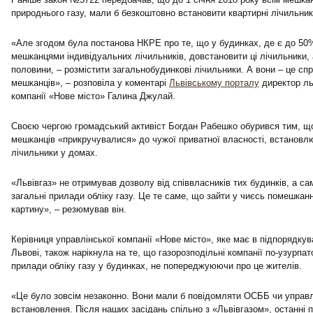
природнього газу, мали б безкоштовно встановити квартирні лічильник
«Але згодом була постанова НКРЕ про те, що у будинках, де є до 50
мешканцями індивідуальних лічильників, довстановити ці лічильники, 
половини, – розмістити загальнобудинкові лічильники. А вони – це сп
мешканців», – розповіла у коментарі
Львівському порталу
директор ль
компанії «Нове місто» Галина Джулай.
Своєю чергою громадський активіст Богдан Рабешко обурився тим, що
мешканців «прикручувалися» до чужої приватної власності, встановл
лічильники у домах.
«Львівгаз» не отримував дозволу від співвласників тих будинків, а с
загальні прилади обліку газу. Це те саме, що зайти у чиєсь помешканн
картину», – резюмував він.
Керівниця управлінської компанії «Нове місто», яке має в підпорядкув
Львові, також нарікнула на те, що газорозподільні компанії по-узурп
прилади обліку газу у будинках, не попереджуюючи про це жителів.
«Це було зовсім незаконно. Вони мали б повідомляти ОСББ чи управл
встановлення. Після наших засідань спільно з «Львівгазом», останні