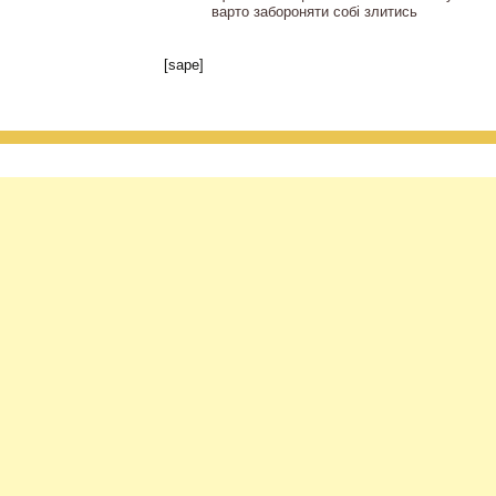
варто забороняти собі злитись
[sape]