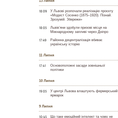
13 Липня
18:09
У Львові розпочали реалізацію проєкту
«Модест Сосенко (1875–1920). Пізнай.
Зрозумій. Збережи»
18:05
Львів’яни здобули призові місця на
Міжнародному запливі через Дніпро
17:49
Районна децентралізація вбиває
українську історію
11 Липня
17:41
Основоположні засади зовнішньої
політики
10 Липня
19:05
У центрі Львова влаштують фермерський
ярмарок
9 Липня
10:45
Що таке емоційний інтелект та чому не