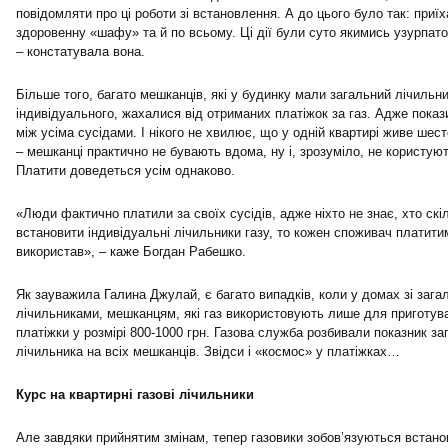
повідомляти про ці роботи зі встановлення. А до цього було так: приї
здоровенну «шафу» та й по всьому. Ці дії були суто якимись узурпато
– констатувала вона.
Більше того, багато мешканців, які у будинку мали загальний лічильни
індивідуального, жахалися від отриманих платіжок за газ. Адже показ
між усіма сусідами. І нікого не хвилює, що у одній квартирі живе шест
– мешканці практично не бувають вдома, ну і, зрозуміло, не користую
Платити доведеться усім однаково.
«Люди фактично платили за своїх сусідів, адже ніхто не знає, хто с
встановити індивідуальні лічильники газу, то кожен споживач платитим
використав», – каже Богдан Рабешко.
Як зауважила Галина Джулай, є багато випадків, коли у домах зі заг
лічильниками, мешканцям, які газ використовують лише для приготув
платіжки у розмірі 800-1000 грн. Газова служба розбивали показник з
лічильника на всіх мешканців. Звідси і «космос» у платіжках…
Курс на квартирні газові лічильники
Але завдяки прийнятим змінам, тепер газовики зобов’язуються встано