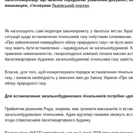
мешканцям, з’ясовував
Львівський портал
.
Як наголошують самі ініціатори законопроекту, у багатьох містах Укр
ситуація щодо встановлення лічильників газу побутовим споживачам, о
«Про забезпечення комерційного обліку природного газу» не було визн
газу мають бути встановленні – індивідуальні чи загальнобудинкові.
правовою невизначеністю, газорозподільчі компанії почали масово вс
багатоквартирних будинках загальнобудинкові лічильники газу замість
Власне, для того, щоб конкретизувати порядок встановлення лічильн
газу, і виникла необхідність у внесенні змін до Закону України «Про з
обліку природного газу.
Для встановлення загальнобудинкових лічильників потрібне «д
Прийнятим рішенням Рада, зокрема, має зупинити вакханалію із вста
загальнобудинкових лічильників. Адже відтепер газовики зможуть вс
згоди співвласників багатоквартирного будинку.
Раніше закон №5722 передбачав, що до 1 січня 2018 року всім мешкан