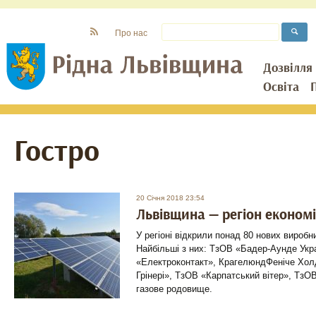
Про нас
Дозвілля
Освіта
Гостро
20 Січня 2018 23:54
Львівщина — регіон економ
У регіоні відкрили понад 80 нових вироб
Найбільші з них: ТзОВ «Бадер-Аунде Укр
«Електроконтакт», КрагелюндФеніче Холд
Грінері», ТзОВ «Карпатський вітер», ТзО
газове родовище.