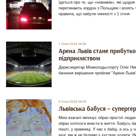
Ідеться про те, що «човників», які щодня 
перетинають кордон з Польщею і возять т
правила, що набули чинності з 1 січня
7 Січня 2018 16:59
Арена Львів стане прибутк
підприємством
Держсекретар Мінмолодьспорту Олег Нем
бачення вирішення проблем "Арени Львів
6 Січня 2018 09:29
Львівська бабуся – суперге
Мені взагалі імпонує образ простої людин
образ хотілося внести в життя. Бабусь ба
пошті, у крамниці. У нас є бабці, а ось у
інші, ми ж не будемо у хустках ходити. Н