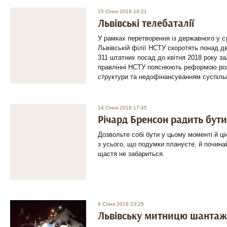
15 Січня 2018 14:21
Львівські телебаталії
У рамках перетворення із державного у с
Львівській філії НСТУ скоротять понад дві
311 штатних посад до квітня 2018 року зал
правлінні НСТУ пояснюють реформою роз
структури та недофінансуванням суспіль
14 Січня 2018 17:45
Річард Бренсон радить бут
Дозвольте собі бути у цьому моменті й ц
з усього, що подумки плануєте, й почина
щастя не забариться.
9 Січня 2018 23:25
Львівську митницю шантаж