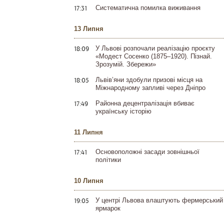
17:31
Систематична помилка виживання
13 Липня
18:09
У Львові розпочали реалізацію проєкту
«Модест Сосенко (1875–1920). Пізнай.
Зрозумій. Збережи»
18:05
Львів’яни здобули призові місця на
Міжнародному запливі через Дніпро
17:49
Районна децентралізація вбиває
українську історію
11 Липня
17:41
Основоположні засади зовнішньої
політики
10 Липня
19:05
У центрі Львова влаштують фермерський
ярмарок