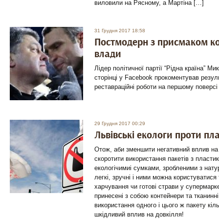
виловили на Рясному, а Мартіна […]
31 Грудня 2017 18:58
Постмодерн з присмаком ко
влади
Лідер політичної партії “Рідна країна” Ми
сторінці у Facebook прокоментував резул
реставраційні роботи на першому поверсі
29 Грудня 2017 00:29
Львівські екологи проти пл
Отож, аби зменшити негативний вплив на
скоротити використання пакетів з пластик
екологічимиі сумками, зробленими з нату
легкі, зручні і ними можна користуватися
харчування чи готові страви у супермарк
принесені з собою контейнери та тканинні
використання одного і цього ж пакету кіл
шкідливий вплив на довкілля!