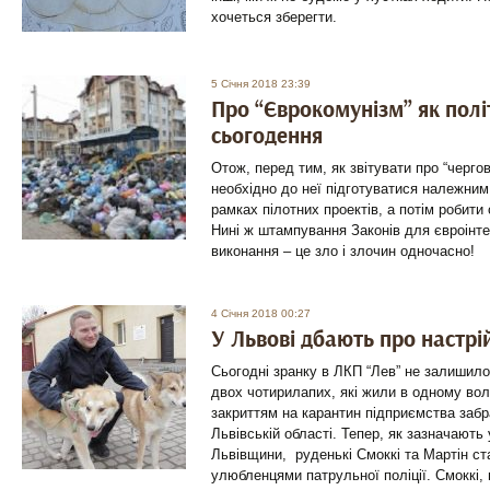
хочеться зберегти.
5 Січня 2018 23:39
Про “Єврокомунізм” як пол
сьогодення
Oтож, перед тим, як звітувати про “черг
необхідно до неї підготуватися належним
рамках пілотних проектів, а потім робити
Нині ж штампування Законів для євроінтег
виконання – це зло і злочин одночасно!
4 Січня 2018 00:27
У Львові дбають про настрі
Сьогодні зранку в ЛКП “Лев” не залишило
двох чотирилапих, які жили в одному вол
закриттям на карантин підприємства забра
Львівській області. Тепер, як зазначають
Львівщини, руденькі Смоккі та Мартін с
улюбленцями патрульної поліції. Смоккі,