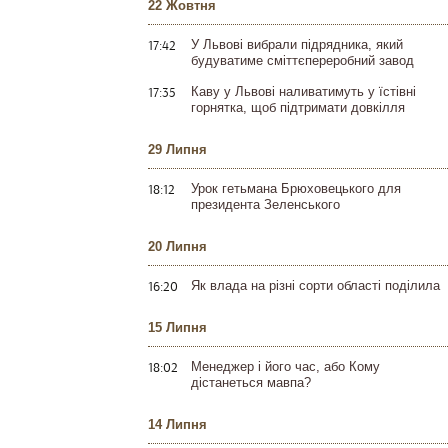
22 Жовтня
17:42
У Львові вибрали підрядника, який
будуватиме сміттєпереробний завод
17:35
Каву у Львові наливатимуть у їстівні
горнятка, щоб підтримати довкілля
29 Липня
18:12
Урок гетьмана Брюховецького для
президента Зеленського
20 Липня
16:20
Як влада на різні сорти області поділила
15 Липня
18:02
Менеджер і його час, або Кому
дістанеться мавпа?
14 Липня