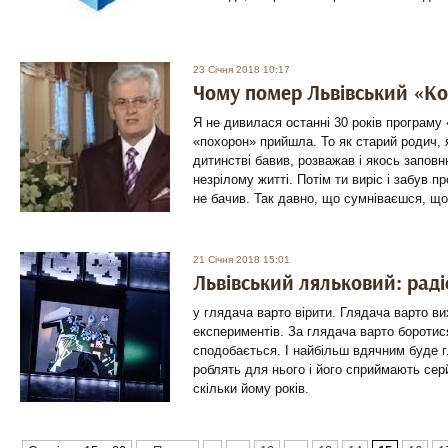
23 Січня 2018 10:17
Чому помер Львівський «Ко
Я не дивилася останні 30 років програму 
«похорон» прийшла. То як старий родич,
дитинстві бавив, розважав і якось запов
незрілому житті. Потім ти виріс і забув п
не бачив. Так давно, що сумніваєшся, що 
21 Січня 2018 15:01
Львівський ляльковий: раді
у глядача варто вірити. Глядача варто в
експериментів. За глядача варто боротис
сподобається. І найбільш вдячним буде г
роблять для нього і його сприймають сер
скільки йому років.