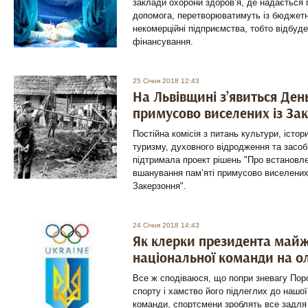
заклади охорони здоров’я, де надається
допомога, перетворюватимуть із бюджетн
некомерційні підприємства, тобто відбуде
фінансування.
25 Січня 2018 12:43
На Львівщині з’явиться День
примусово виселених із Зак
Постійна комісія з питань культури, істо
туризму, духовного відродження та засоб
підтримала проект рішень "Про встановл
вшанування пам’яті примусово виселених у
Закерзоння".
24 Січня 2018 14:43
Як клерки президента майж
національної команди на о
Все ж сподіваюся, що попри зневагу Пор
спорту і хамство його підлеглих до нашої
команди, спортсмени зроблять все задля г