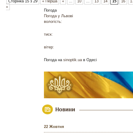
Сторінка 15 з 29
« Перша
«
...
10
...
13
14
15
16
1
»
Погода
Погода у
Львові
вологість:
тиск:
вітер:
Погода на
sinoptik.ua
в Одесі
Новини
22 Жовтня