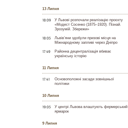
13 Липня
18:09
У Львові розпочали реалізацію проєкту
«Модест Сосенко (1875–1920). Пізнай.
Зрозумій. Збережи»
18:05
Львів’яни здобули призові місця на
Міжнародному запливі через Дніпро
17:49
Районна децентралізація вбиває
українську історію
11 Липня
17:41
Основоположні засади зовнішньої
політики
10 Липня
19:05
У центрі Львова влаштують фермерський
ярмарок
9 Липня