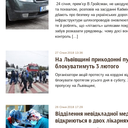
24 січня, прем’єр В.Гройсман, не шкоду
та похвалою, розповів на засіданні Кабмі
дбають про безпеку на українських дорога
інфраструктури шляхопроводів оновлюють,
те й роблять, що «літають» шляхами пок
забув розказати урядовець: чому досі в
контроль […]
27 Січня 2018 13:36
На Львівщині прикодонні п
блокуватимуть 3 лютого
Організатори акцій протесту на кордоні в
блокувати протягом усього дня в суботу, 
пропуску на Львівщині,
26 Січня 2018 17:29
Відділення невідкладної ме
відкриються в двох лікарня