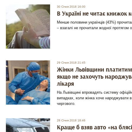
30 Січня 2018 16:00
В Україні не читає книжок 
Менше половини українців (43%) прочитал
– взагалі не прочитали жодної протягом о
29 Січня 2018 21:45
Жінки Львівщини платитиму
якщо не захочуть народжув
лікаря
На Львівщині впровадять систему офіційн
випадках, коли жінка хоче народжувати в 
чергового.
28 Січня 2018 18:46
Краще б взяв авто «на бляс