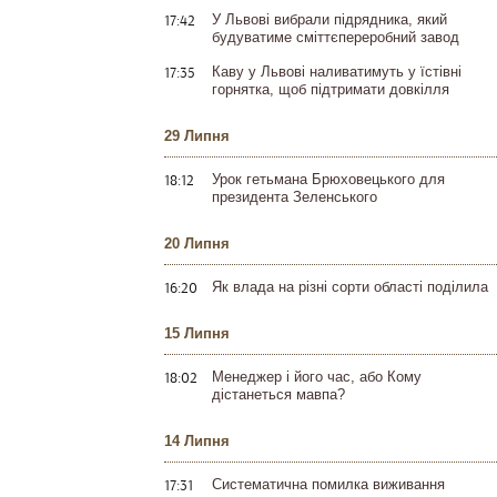
17:42
У Львові вибрали підрядника, який
будуватиме сміттєпереробний завод
17:35
Каву у Львові наливатимуть у їстівні
горнятка, щоб підтримати довкілля
29 Липня
18:12
Урок гетьмана Брюховецького для
президента Зеленського
20 Липня
16:20
Як влада на різні сорти області поділила
15 Липня
18:02
Менеджер і його час, або Кому
дістанеться мавпа?
14 Липня
17:31
Систематична помилка виживання