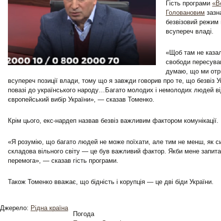
Гість програми
«В
Головановим
зазн
безвізовий режим 
всупереч владі.
«Щоб там не казал
свободи пересува
думаю, що ми отри
всупереч позиції влади, тому що я завжди говорив про те, що безвіз 
повазі до українського народу…Багато молодих і немолодих людей ві
європейський вибір України», — сказав Томенко.
Крім цього, екс-нардеп назвав безвіз важливим фактором комунікації.
«Я розумію, що багато людей не може поїхати, але тим не менш, як си
складова вільного світу — це був важливий фактор. Якби мене запитал
перемога», — сказав гість програми.
Також Томенко вважає, що бідність і корупція — це дві біди України.
Джерело:
Рідна країна
Погода