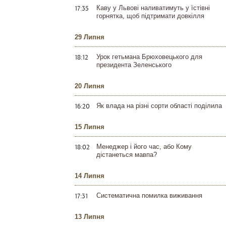
17:35
Каву у Львові наливатимуть у їстівні
горнятка, щоб підтримати довкілля
29 Липня
18:12
Урок гетьмана Брюховецького для
президента Зеленського
20 Липня
16:20
Як влада на різні сорти області поділила
15 Липня
18:02
Менеджер і його час, або Кому
дістанеться мавпа?
14 Липня
17:31
Систематична помилка виживання
13 Липня