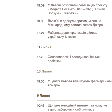
18:09
У Львові розпочали реалізацію проєкту
«Модест Сосенко (1875–1920). Пізнай.
Зрозумій. Збережи»
18:05
Львів’яни здобули призові місця на
Міжнародному запливі через Дніпро
17:49
Районна децентралізація вбиває
українську історію
11 Липня
17:41
Основоположні засади зовнішньої
політики
10 Липня
19:05
У центрі Львова влаштують фермерський
ярмарок
9 Липня
10:45
Що таке емоційний інтелект та чому не
варто забороняти собі злитись