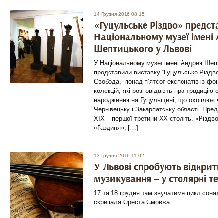
14 Грудня 2016 08:15
«Гуцульське Різдво» предст
Національному музеї імені
Шептицького у Львові
У Національному музеї імені Андрея Шеп
представили виставку “Гуцульське Різдво
Свобода, понад п’ятсот експонатів із фо
колекцій, які розповідають про традицію
народження на Гуцульщині, що охоплює ч
Чернівецьку і Закарпатську області. Пре
ХІХ – першої третини ХХ століть. «Різдв
«Ґаздиня», […]
13 Грудня 2016 11:02
У Львові спробують відкрит
музикування – у столярні т
17 та 18 грудня там звучатиме цикл сонат
скрипаля Ореста Смовжа...