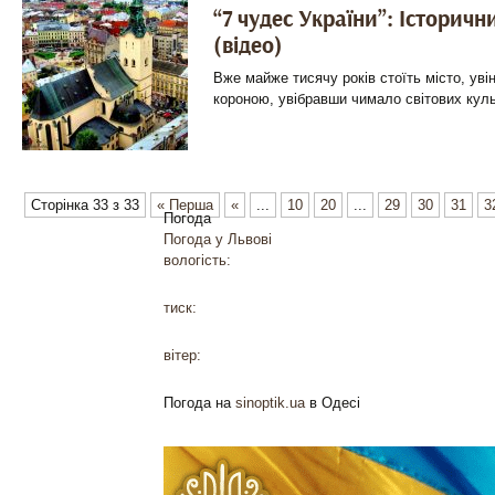
“7 чудес України”: Історич
(відео)
Вже майже тисячу років стоїть місто, ув
короною, увібравши чимало світових культу
Сторінка 33 з 33
« Перша
«
...
10
20
...
29
30
31
3
Погода
Погода у
Львові
вологість:
тиск:
вітер:
Погода на
sinoptik.ua
в Одесі