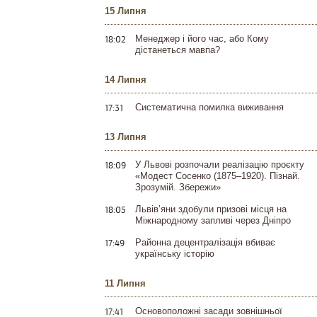
15 Липня
18:02
Менеджер і його час, або Кому
дістанеться мавпа?
14 Липня
17:31
Систематична помилка виживання
13 Липня
18:09
У Львові розпочали реалізацію проєкту
«Модест Сосенко (1875–1920). Пізнай.
Зрозумій. Збережи»
18:05
Львів’яни здобули призові місця на
Міжнародному запливі через Дніпро
17:49
Районна децентралізація вбиває
українську історію
11 Липня
17:41
Основоположні засади зовнішньої