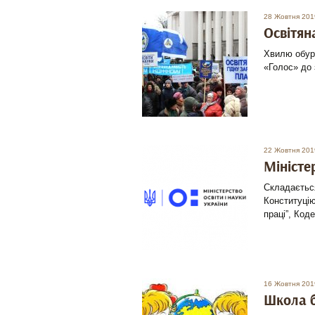
28 Жовтня 201
Освітян
Хвилю обуре
«Голос» до 
22 Жовтня 201
Міністер
Складається
Конституцію
праці”, Код
16 Жовтня 201
Школа б