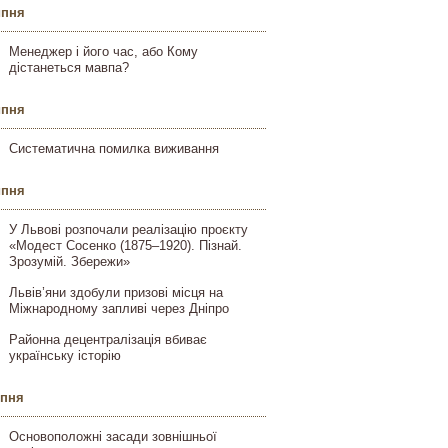
ипня
Менеджер і його час, або Кому
дістанеться мавпа?
ипня
Систематична помилка виживання
ипня
У Львові розпочали реалізацію проєкту
«Модест Сосенко (1875–1920). Пізнай.
Зрозумій. Збережи»
Львів’яни здобули призові місця на
Міжнародному запливі через Дніпро
Районна децентралізація вбиває
українську історію
ипня
Основоположні засади зовнішньої