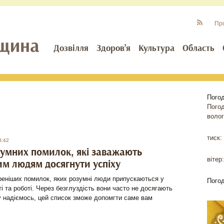
Пр
Дозвілля
Здоров’я
Культура
Область
Пого
Пого
волог
тиск:
3:42
зумних помилок, які заважають
вітер:
м людям досягнути успіху
реніших помилок, яких розумні люди припускаються у
Пого
і та роботі. Через безглуздість вони часто не досягають
у надіємось, цей список зможе допомгти саме вам