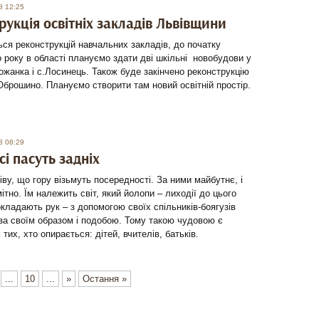
8 12:25
рукція освітніх закладів Львівщини
ся реконструкцій навчальних закладів, до початку
 року в області плануємо здати дві шкільні новобудови у
ожанка і с.Лосинець. Також буде закінчено реконструкцію
Оброшино. Плануємо створити там новий освітній простір.
8 08:29
сі пасуть задніх
ву, що гору візьмуть посередності. За ними майбутнє, і
ітно. Їм належить світ, який йолопи – лиходії до цього
окладають рук – з допомогою своїх спільників-боягузів
за своїм образом і подобою. Тому такою чудовою є
тих, хто опирається: дітей, вчителів, батьків.
...
10
...
»
Остання »