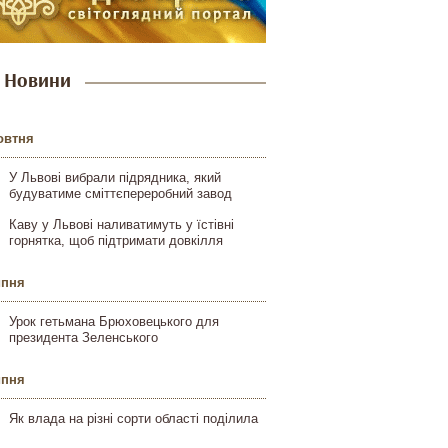
Новини
овтня
У Львові вибрали підрядника, який
будуватиме сміттєпереробний завод
Каву у Львові наливатимуть у їстівні
горнятка, щоб підтримати довкілля
ипня
Урок гетьмана Брюховецького для
президента Зеленського
ипня
Як влада на різні сорти області поділила