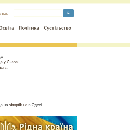
о нас
Освіта
Політика
Суспільство
да
да у
Львові
ість:
да на
sinoptik.ua
в Одесі