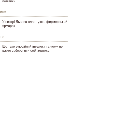
політики
ипня
У центрі Львова влаштують фермерський
ярмарок
пня
Що таке емоційний інтелект та чому не
варто забороняти собі злитись
]