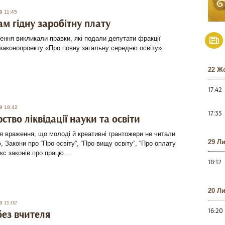
9 11:45
ам гідну заробітну плату
ння викликали правки, які подали депутати фракції
законопроекту «Про повну загальну середню освіту».
22 Ж
17:42
9 18:42
17:35
ство ліквідації науки та освіти
 враження, що молоді й креативні грантожери не читали
29 Л
, Закони про “Про освіту”, “Про вищу освіту”, “Про оплату
екс законів про працю…
18:12
20 Л
9 11:02
16:20
ез вчителя