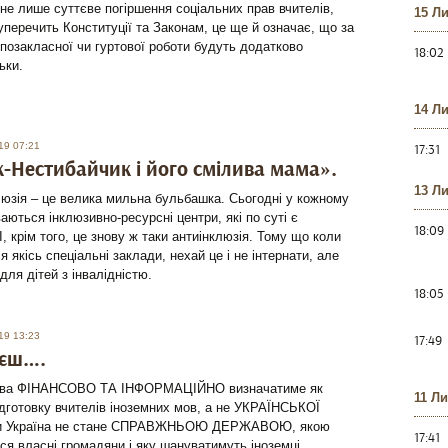
не лише суттєве погіршення соціальних прав вчителів,
15 Л
перечить Конституції та Законам, це ще й означає, що за
 позакласної чи гуртової роботи будуть додатково
18:02
ьки.
14 Л
19 07:21
17:31
-Нестибайчик і його смілива мама».
13 Л
клюзія – це велика мильна бульбашка. Сьогодні у кожному
ваються інклюзивно-ресурсні центри, які по суті є
18:09
І, крім того, це знову ж таки антиінклюзія. Тому що коли
 якісь спеціальні заклади, нехай це і не інтернати, але
для дітей з інвалідністю.
18:05
19 13:23
17:49
ієш….
ава ФІНАНСОВО ТА ІНФОРМАЦІЙНО визначатиме як
11 Л
ідготовку вчителів іноземних мов, а не УКРАЇНСЬКОЇ
и Україна не стане СПРАВЖНЬОЮ ДЕРЖАВОЮ, якою
17:41
я власні громадяни і яку шануватимуть іноземці.