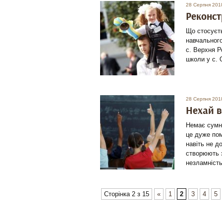
28 Серпня 201
Реконст
Що стосуєть
навчального
с. Верхня Р
школи у с. 
28 Серпня 201
Нехай в
Немає сумні
це дуже пом
навіть не д
створюють 
незламність 
Сторінка 2 з 15
«
1
2
3
4
5