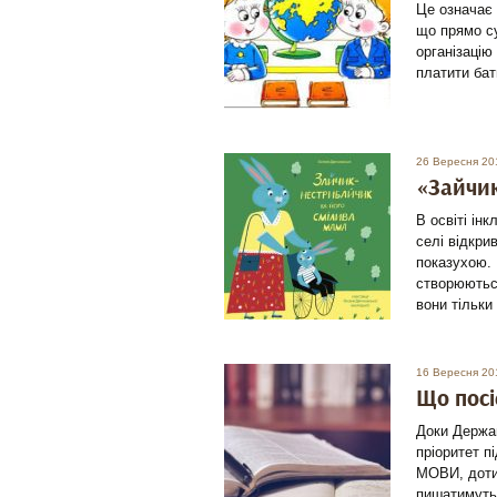
Це означає 
що прямо су
організацію
платити бат
26 Вересня 20
«Зайчик
В освіті ін
селі відкри
показухою. 
створюються
вони тільки 
16 Вересня 20
Що пос
Доки Держ
пріоритет п
МОВИ, дот
пишатимутьс