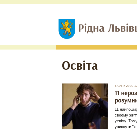
Освіта
4 Січня 2020 1
11 неро
розумни
11 найпоши
своєму житт
успіху. Том
уникнути їх.