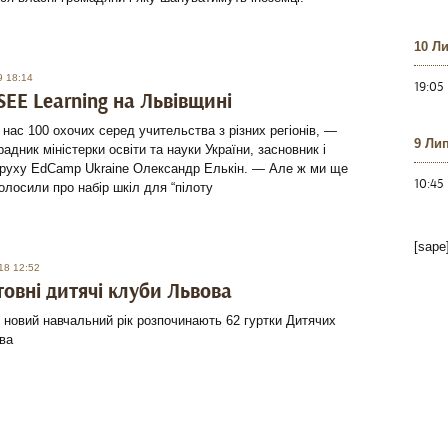
10 Л
9 18:14
19:05
SEE Learning на Львівщині
 нас 100 охочих серед учительства з різних регіонів, —
9 Ли
радник міністерки освіти та науки України, засновник і
 руху EdCamp Ukraine Олександр Елькін. — Але ж ми ще
10:45
голосили про набір шкіл для “пілоту
[sape
18 12:52
овні дитячі клуби Львова
 новий навчальний рік розпочинають 62 гуртки Дитячих
ва