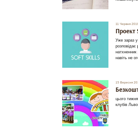
11 Червня 201
Проект 
Уже зараз у
розповідає 
натхненник
навіть не о
15 Вересня 20
Безкошт
цього тижня
клубів Льво