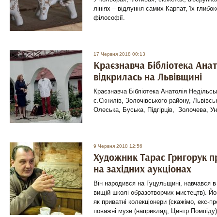
лініях – відлуння самих Карпат, їх глибок
філософії.
17 Червня 2018 00:13
Краєзнавча Бібліотека Анат
відкрилась на Львівщині
Краєзнавча Бібліотека Анатолія Недільсь
с.Скнилів, Золочівського району, Львівськ
Олеська, Буська, Підгірців, Золочева, Ун
9 Червня 2018 12:56
Художник Тарас Григорук п
на західних аукціонах
Він народився на Гуцульщині, навчався в
вищій школі образотворчих мистецтв). Й
як приватні колекціонери (скажімо, екс-пре
поважні музе (наприклад, Центр Помпіду)