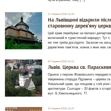
21 Червня 2018 14:25
На Львівщині відкрили післ
старовинну дерев’яну церк
Цей храм перебуває на балансі департаме
включений в туристичний маршрут. Тут є 
які теж треба дослідити. Загалом на захо
дерев’яних пам’яток, кожна з яких має св
20 Червня 2018 15:21
Львів. Церква св. Параскеви
Однією з перлин Жовківського передміст
збережена споруда Підзамча – церква св.
Унікальний храм, що поєднав у собі різні
архітектури. Сьогодні – 20 фактів з історі
вул. Б.Хмельницького, 77.
19 Червня 2018 12:27