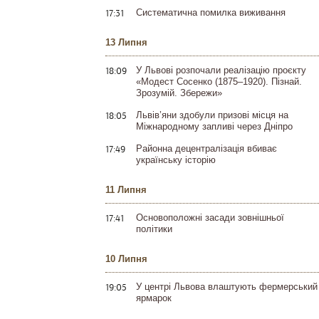
17:31
Систематична помилка виживання
13 Липня
18:09
У Львові розпочали реалізацію проєкту
«Модест Сосенко (1875–1920). Пізнай.
Зрозумій. Збережи»
18:05
Львів’яни здобули призові місця на
Міжнародному запливі через Дніпро
17:49
Районна децентралізація вбиває
українську історію
11 Липня
17:41
Основоположні засади зовнішньої
політики
10 Липня
19:05
У центрі Львова влаштують фермерський
ярмарок