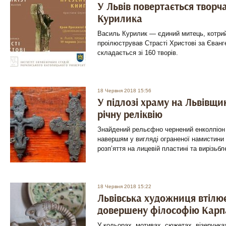
У Львів повертається твор
Курилика
Василь Курилик — єдиний митець, котрий
проілюстрував Страсті Христові за Єванг
складається зi 160 творів.
18 Червня 2018 15:56
У підлозі храму на Львівщи
річну реліквію
Знайдений рельєфно чернений енколпіон і
навершям у вигляді ограненої намистини
розп’яття на лицевій пластині та вирізьбл
18 Червня 2018 15:22
Львівська художниця втілює
довершену філософію Карп
У кольорах, мотивах, сюжетах, візерунках