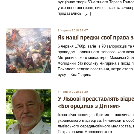
аукціонах твори 50-літнього Тараса Григо
у-же непогані гроші, пише – газета «Експ
продавались і […]
7 Червня 2018 17:07
Як наші предки свої права
6 червня 1768р. загін з 70 запорожців та 
проводом колишнього запорозького коза
Мотронинського монастиря Максима Зал
Холодний Яр поблизу Чигирина в похід п
Почалося велике повстання, котре стал
руху – Коліївщина.
4 Червня 2018 16:20
У Львові представлять відр
«Богородиця з Дитям»
Ікона «Богородиця з Дитям» – важлива па
українського мистецтва. Їй належить осо
львівського середньовічного малярства, 
Петрахновича-Мороховського.