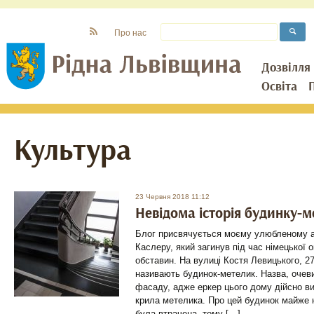
Про нас
Дозвілля
Освіта
Культура
23 Червня 2018 11:12
Невідома історія будинку-м
Блог присвячується моєму улюбленому а
Каслеру, який загинув під час німецької о
обставин. На вулиці Костя Левицького, 27
називають будинок-метелик. Назва, очев
фасаду, адже еркер цього дому дійсно ви
крила метелика. Про цей будинок майже 
була втрачена, тому […]