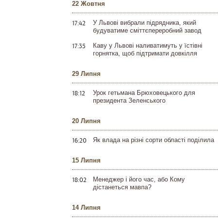
22 Жовтня
17:42
У Львові вибрали підрядника, який
будуватиме сміттєпереробний завод
17:35
Каву у Львові наливатимуть у їстівні
горнятка, щоб підтримати довкілля
29 Липня
18:12
Урок гетьмана Брюховецького для
президента Зеленського
20 Липня
16:20
Як влада на різні сорти області поділила
15 Липня
18:02
Менеджер і його час, або Кому
дістанеться мавпа?
14 Липня