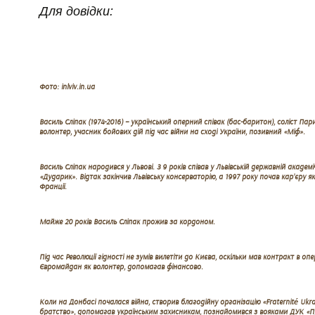
Для довідки:
Фото: inlviv.in.ua
Василь Сліпак (1974-2016) – український оперний співак (бас-баритон), соліст Пар
волонтер, учасник бойових дій під час війни на сході України, позивний «Міф».
Василь Сліпак народився у Львові. З 9 років співав у Львівській державній академі
«Дударик». Відтак закінчив Львівську консерваторію, а 1997 року почав кар’єру як
Франції.
Майже 20 років Василь Сліпак прожив за кордоном.
Під час Революції гідності не зумів вилетіти до Києва, оскільки мав контракт в оп
Євромайдан як волонтер, допомагав фінансово.
Коли на Донбасі почалася війна, створив благодійну організацію «Fraternité Ukra
братство», допомагав українським захисникам, познайомився з вояками ДУК «П