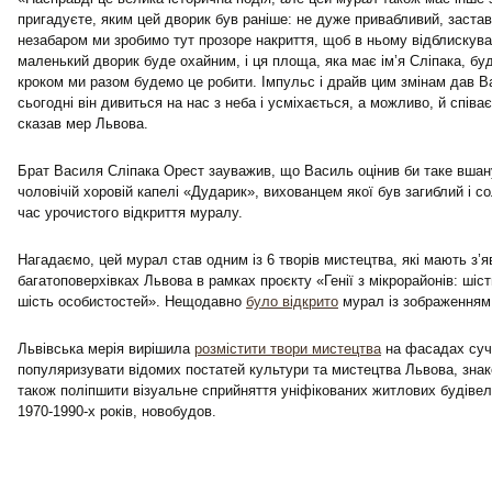
пригадуєте, яким цей дворик був раніше: не дуже привабливий, зас
незабаром ми зробимо тут прозоре накриття, щоб в ньому відблискув
маленький дворик буде охайним, і ця площа, яка має ім’я Сліпака, бу
кроком ми разом будемо це робити. Імпульс і драйв цим змінам дав 
сьогодні він дивиться на нас з неба і усміхається, а можливо, й спів
сказав мер Львова.
Брат Василя Сліпака Орест зауважив, що Василь оцінив би таке вшан
чоловічій хоровій капелі «Дударик», вихованцем якої був загиблий і со
час урочистого відкриття муралу.
Нагадаємо, цей мурал став одним із 6 творів мистецтва, які мають з’я
багатоповерхівках Львова в рамках проєкту «Генії з мікрорайонів: шіст
шість особистостей». Нещодавно
було відкрито
мурал із зображенням
Львівська мерія вирішила
розмістити твори мистецтва
на фасадах суч
популяризувати відомих постатей культури та мистецтва Львова, знако
також поліпшити візуальне сприйняття уніфікованих житлових будівел
1970-1990-х років, новобудов.