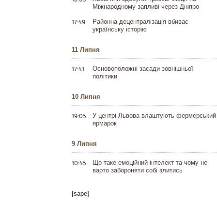
Міжнародному запливі через Дніпро
17:49
Районна децентралізація вбиває
українську історію
11 Липня
17:41
Основоположні засади зовнішньої
політики
10 Липня
19:05
У центрі Львова влаштують фермерський
ярмарок
9 Липня
10:45
Що таке емоційний інтелект та чому не
варто забороняти собі злитись
[sape]