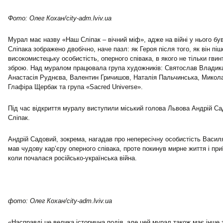
Фото: Олег Кохан/city-adm.lviv.ua
Мурал має назву «Наш Сліпак – вічний міф», адже на війні у нього б
Сліпака зображено двобічно, наче пазл: як Героя після того, як він пішо
високомистецьку особистість, оперного співака, в якого не тільки гвин
зброю. Над муралом працювала група художників: Святослав Владик
Анастасія Руднєва, Валентин Гричишов, Наталія Пальчинська, Микола
Глафіра Щербак та група «Sacred Universe».
Під час відкриття муралу виступили міський голова Львова Андрій Са
Сліпак.
Андрій Садовий, зокрема, нагадав про непересічну особистість Василя
мав чудову кар’єру оперного співака, проте покинув мирне життя і пр
коли почалася російсько-українська війна.
фото: Олег Кохан/city-adm.lviv.ua
«Насправді це велика історична подія, але цей мурал також має інше 