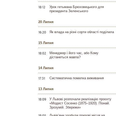
18:12
Урок гетьмана Брюховецького для
президента Зеленського
20 Липня
16:20
Як влада на різні сорти області поділила
15 Липня
18:02
Менеджер і його час, або Кому
дістанеться мавпа?
14 Липня
17:31
Систематична помилка виживання
13 Липня
18:09
У Львові розпочали реалізацію проєкту
«Модест Сосенко (1875–1920). Пізнай.
Зрозумій. Збережи»
18:05
Львів’яни здобули призові місця на