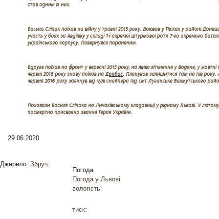
став одним із них.
Василь Сліпак поїхав на війну у травні 2015 року. Воював у Пісках у районі Доне
участь у боях за Авдіївку у складі 1-ї окремої штурмової роти 7-го окремого бат
українського корпусу. Повернувся пораненим.
Вдруге поїхав на фронт у вересні 2015 року, на лінію зіткнення у Водяне, у жовтн
червні 2016 року знову поїхав на
Донбас
. Планував залишитися там на пів року. 
червня 2016 року загинув від кулі снайпера під смт Луганське Бахмутського райо
Поховали Василя Сліпака на Личаківському кладовищі у рідному Львові. У лютому
посмертно присвоєно звання Героя України.
29.06.2020
Джерело:
Збруч
Погода
Погода у
Львові
вологість:
тиск: