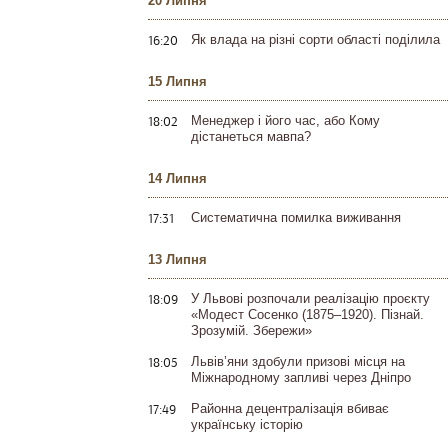
20 Липня
16:20
Як влада на різні сорти області поділила
15 Липня
18:02
Менеджер і його час, або Кому
дістанеться мавпа?
14 Липня
17:31
Систематична помилка виживання
13 Липня
18:09
У Львові розпочали реалізацію проєкту
«Модест Сосенко (1875–1920). Пізнай.
Зрозумій. Збережи»
18:05
Львів’яни здобули призові місця на
Міжнародному запливі через Дніпро
17:49
Районна децентралізація вбиває
українську історію