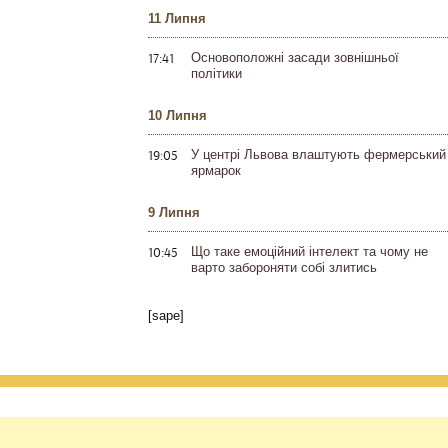
11 Липня
17:41
Основоположні засади зовнішньої
політики
10 Липня
19:05
У центрі Львова влаштують фермерський
ярмарок
9 Липня
10:45
Що таке емоційний інтелект та чому не
варто забороняти собі злитись
[sape]