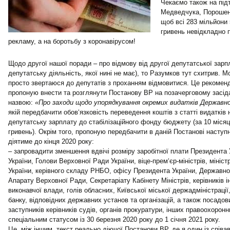
Чекаємо також на підт
Медведчука, Порошенк
щоб всі 283 мільйони
гривень невідкладно п
рекламу, а на боротьбу з коронавірусом!
Щодо другої нашої поради – про відмову від другої депутатської зарпл
депутатську діяльність, якої нині не має), то Разумков тут схитрив. 
просто звертаюся до депутатів з проханням відмовитися. Це рекоменд
пропоную внести та розглянути Постанову ВР на позачерговому засід
назвою:
«Про заходи щодо упорядкування окремих видатків Державн
якій передбачити обов‘язковість переведення коштів з статті видатків 
депутатську зарплату до стабілізаційного фонду бюджету (за 10 місяці
гривень). Окрім того, пропоную передбачити в даній Постанові наступ
діятиме до кінця 2020 року:
– запровадити зменшення вдвічі розміру заробітної плати Президента 
України, Голови Верховної Ради України, віце-прем‘єр-міністрів, мініст
України, керівного складу РНБО, офісу Президента України, Державно
Апарату Верховної Ради, Секретаріату Кабінету Міністрів, керівників 
виконавчої влади, голів обласних, Київської міської держадміністрації
банку, відповідних державних установ та організацій, а також посадови
заступників керівників судів, органів прокуратури, інших правоохоронни
спеціальним статусом із 30 березня 2020 року до 1 січня 2021 року.
Це, між іншим, текст реально діючої Постанови ВР, де я один із співа