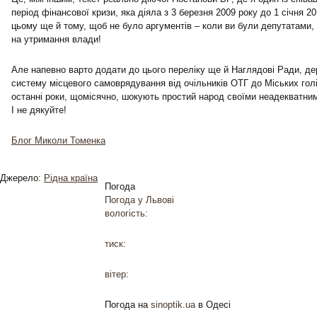
період фінансової кризи, яка діяла з 3 березня 2009 року до 1 січня 
цьому ще й тому, щоб не було аргументів – коли ви були депутатами, 
на утримання влади!
Але напевно варто додати до цього переліку ще й Наглядові Ради, де
систему місцевого самоврядування від очільників ОТГ до Міських голів 
останні роки, щомісячно, шокують простий народ своїми неадекватни
І не дякуйте!
Блог Миколи Томенка
Джерело:
Рідна країна
Погода
Погода у
Львові
вологість:
тиск:
вітер:
Погода на
sinoptik.ua
в Одесі