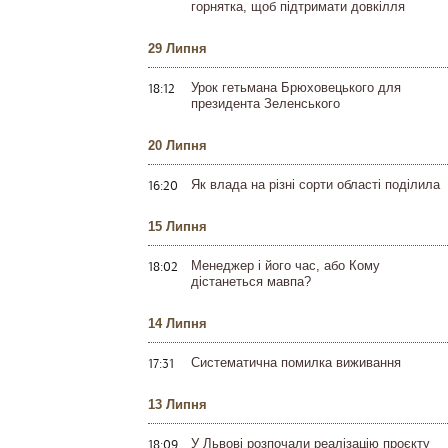
горнятка, щоб підтримати довкілля
29 Липня
18:12
Урок гетьмана Брюховецького для
президента Зеленського
20 Липня
16:20
Як влада на різні сорти області поділила
15 Липня
18:02
Менеджер і його час, або Кому
дістанеться мавпа?
14 Липня
17:31
Систематична помилка виживання
13 Липня
18:09
У Львові розпочали реалізацію проєкту