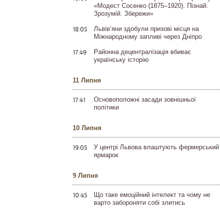
«Модест Сосенко (1875–1920). Пізнай.
Зрозумій. Збережи»
18:05
Львів’яни здобули призові місця на
Міжнародному запливі через Дніпро
17:49
Районна децентралізація вбиває
українську історію
11 Липня
17:41
Основоположні засади зовнішньої
політики
10 Липня
19:05
У центрі Львова влаштують фермерський
ярмарок
9 Липня
10:45
Що таке емоційний інтелект та чому не
варто забороняти собі злитись