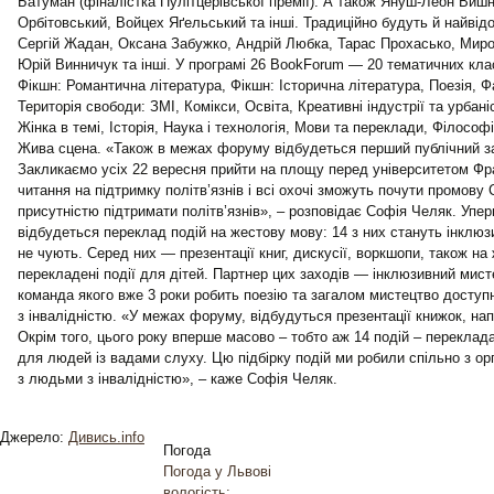
Батуман (фіналістка Пулітцерівської премії). А також Януш-Леон Виш
Орбітовський, Войцех Яґельський та інші. Традиційно будуть й найвідо
Сергій Жадан, Оксана Забужко, Андрій Любка, Тарас Прохасько, Мир
Юрій Винничук та інші. У програмі 26 BookForum — 20 тематичних клас
Фікшн: Романтична література, Фікшн: Історична література, Поезія, Ф
Територія свободи: ЗМІ, Комікси, Освіта, Креативні індустрії та урбані
Жінка в темі, Історія, Наука і технологія, Мови та переклади, Філософ
Жива сцена. «Також в межах форуму відбудеться перший публічний з
Закликаємо усіх 22 вересня прийти на площу перед університетом Фра
читання на підтримку політв’язнів і всі охочі зможуть почути промову
присутністю підтримати політв’язнів», – розповідає Софія Челяк. Упе
відбудеться переклад подій на жестову мову: 14 з них стануть інклю
не чують. Серед них — презентації книг, дискусії, воркшопи, також н
перекладені події для дітей. Партнер цих заходів — інклюзивний мист
команда якого вже 3 роки робить поезію та загалом мистецтво досту
з інвалідністю. «У межах форуму, відбудуться презентації книжок, н
Окрім того, цього року вперше масово – тобто аж 14 подій – перекл
для людей із вадами слуху. Цю підбірку подій ми робили спільно з ор
з людьми з інвалідністю», – каже Софія Челяк.
Джерело:
Дивись.info
Погода
Погода у
Львові
вологість: