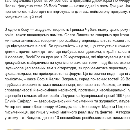
та спеціальних проектів. Як розповіла програмна директорка ГО «Фор
Челяк, фокусна тема 26 BookForum — назва однієї з поем Грицька Ч
причетного». «Цьогоріч ми підготували для вас неймовірну програму,
базується на цій темі.
З одного боку — згадуємо творчість Грицька Чубая, якому цього року
років, також вшановуємо пам’ять Олега Лишеги та говоримо про Ігоря 
ми намагатимемось говорити про особисту відповідальність кожної лю
що відбувається в світі. Бо причетність – це те, що стосується кожно
діями є причетними до того, що відбувається довкола, в країні та світ
її словами, BookForum працює з 29 кураторами, які підготували для в
дискусійних майданчиків на суспільно важливі теми – від бізнес-економ
вузькоспеціалізованих тем з літератури, як проблематика перекладу. 
цікава людьми, які приїжджають на форум. Це історична подія, що ці
приїхати», – каже Софія Челяк. Зокрема, серед почесних гостей 26 B
індійська екофеміністська письменниця, що пише англійською, активіс
справедливості й економічної нерівності, противниця неоліберальної г
сценаріїв і кількох збірок есеїв. Лауреатка Букерівської премії 1997 р
Ельчін Сафарлі — азербайджанський письменник та журналіст, лауреа
Автор світового бестселеру «Солодка сіль Босфору». Мар’ям Петрос
письменниця, що пише у жанрі магічного реалізму та фентезі. Авторка
у якому…». Входить до топ-10 опозиційних російськомовних письменни