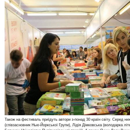
Також на фестиваль приїдуть автори з-понад 30 країн світу. Серед н
(співзасновник Нью-Йоркської Групи), Лідія Дімковська (володарка літ