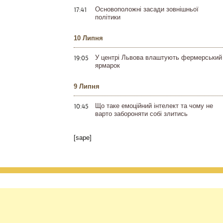
17:41
Основоположні засади зовнішньої
політики
10 Липня
19:05
У центрі Львова влаштують фермерський
ярмарок
9 Липня
10:45
Що таке емоційний інтелект та чому не
варто забороняти собі злитись
[sape]