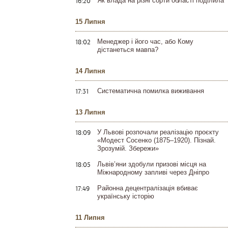
16:20
Як влада на різні сорти області поділила
15 Липня
18:02
Менеджер і його час, або Кому
дістанеться мавпа?
14 Липня
17:31
Систематична помилка виживання
13 Липня
18:09
У Львові розпочали реалізацію проєкту
«Модест Сосенко (1875–1920). Пізнай.
Зрозумій. Збережи»
18:05
Львів’яни здобули призові місця на
Міжнародному запливі через Дніпро
17:49
Районна децентралізація вбиває
українську історію
11 Липня