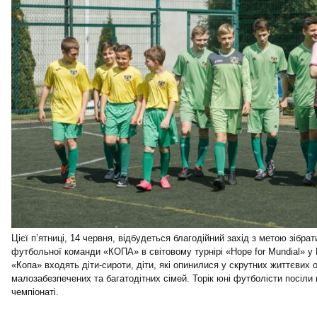
Цієї п’ятниці, 14 червня, відбудеться благодійний захід з метою зібра
футбольної команди «КОПА» в світовому турнірі «Hope for Mundial» у
«Копа» входять діти-сироти, діти, які опинилися у скрутних життєвих 
малозабезпечених та багатодітних сімей. Торік юні футболісти посіли
чемпіонаті.