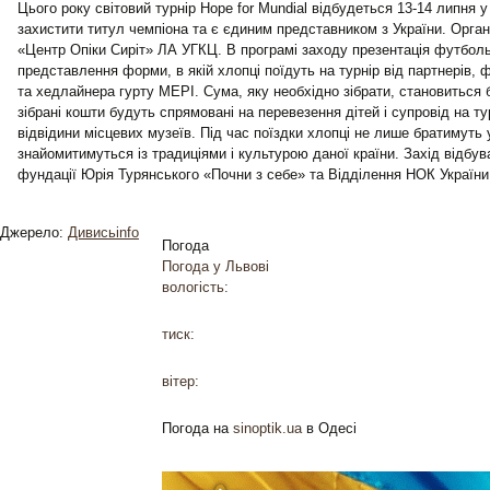
Цього року світовий турнір Hope for Mundial відбудеться 13-14 липня 
захистити титул чемпіона та є єдиним представником з України. Орган
«Центр Опіки Сиріт» ЛА УГКЦ. В програмі заходу презентація футбол
представлення форми, в якій хлопці поїдуть на турнір від партнерів, 
та хедлайнера гурту МЕРІ. Сума, яку необхідно зібрати, становиться б
зібрані кошти будуть спрямовані на перевезення дітей і супровід на ту
відвідини місцевих музеїв. Під час поїздки хлопці не лише братимуть 
знайомитимуться із традиціями і культурою даної країни. Захід відбу
фундації Юрія Турянського «Почни з себе» та Відділення НОК України 
Джерело:
Дивисьinfo
Погода
Погода у
Львові
вологість:
тиск:
вітер:
Погода на
sinoptik.ua
в Одесі