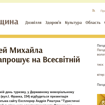
Пр
Дозвілля
Здоров’я
Культура
Область
Пого
зей Михайла
Пого
волог
апрошує на Всесвітній
тиск:
вітер:
Пого
вітній день туризму, у Державному меморіальному
(вул.І. Франка, 154) відбудеться презентація
атьма сайту Експлорер Андрія Риштуна “Туристичні