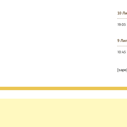
10 Л
19:05
9 Ли
10:45
[sape