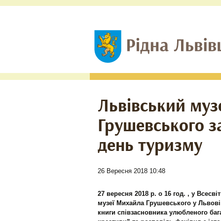
Львівський му
Грушевського з
день туризму
26 Вересня 2018 10:48
27 вересня 2018 р. о 16 год. , у Всес
музеї Михайла Грушевського у Львові 
книги співзасновника улюбленого баг