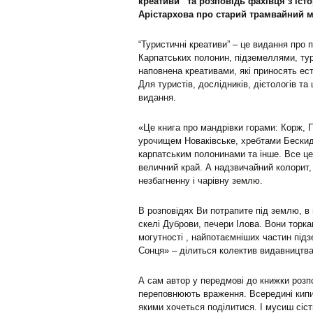
креативи” та розповідь фахівця з іст
Арістархова про старий трамвайний м
“Туристичні креативи” – це видання пр
Карпатських полонин, підземеллями, тур
наповнена креативами, які приносять ес
Для туристів, дослідників, дієтологів та
видання.
«Це книга про мандрівки горами: Корж, П
урочищем Новаківське, хребтами Бескид
карпатським полонинами та інше. Все це
величний край. А надзвичайний колорит, 
незбагненну і чарівну землю.
В розповідях Ви потрапите під землю, в
скелі Дуброви, печери Ілова. Вони торка
могутності , найпотаємніших частин підзе
Сонця» – ділиться колектив видавництв
А сам автор у передмові до книжки розпо
переповнюють враження. Всередині кипит
якими хочеться поділитися. І мусиш сіст