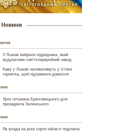
Новини
овтня
У Львові вибрали підрядника, який
будуватиме сміттєпереробний завод
Каву у Львові наливатимуть у їстівні
горнятка, щоб підтримати довкілля
ипня
Урок гетьмана Брюховецького для
президента Зеленського
ипня
Як влада на різні сорти області поділила