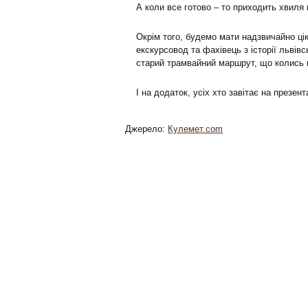
А коли все готово – то приходить хвиля
Окрім того, будемо мати надзвичайно ці
екскурсовод та фахівець з історії льві
старий трамвайний маршрут, що колись 
І на додаток, усіх хто завітає на презе
Джерело:
Кулемет.com