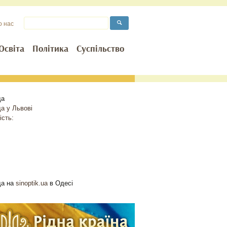
о нас
Освіта
Політика
Суспільство
да
да у
Львові
ість:
да на
sinoptik.ua
в Одесі