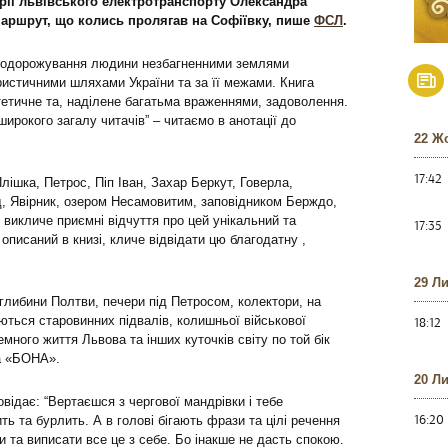
орії львівського електротранспорту Олександра
аршрут, що колись пролягав на Софіївку, пише
ФСЛ
.
о подорожування людини незбагненними землями
истичними шляхами України та за її межами. Книга
тетичне та, наділене багатьма враженнями, задоволення.
 широкого загалу читачів” – читаємо в анотації до
22 Ж
17:42
лішка, Петрос, Піп Іван, Захар Беркут, Говерла,
, Явірник, озером Несамовитим, заповідником Берждо,
 викличе приємні відчуття про цей унікальний та
17:35
описаний в книзі, кличе відвідати цю благодатну ,
29 Л
 глибини Полтви, печери під Петросом, колектори, на
ються старовинних підвалів, колишньої військової
18:12
много життя Львова та інших куточків світу по той бік
а «БОНА».
20 Л
відає: “Вертаєшся з чергової мандрівки і тебе
16:20
ь та бурлить. А в голові бігають фрази та цілі речення
и та виписати все це з себе. Бо інакше не дасть спокою.