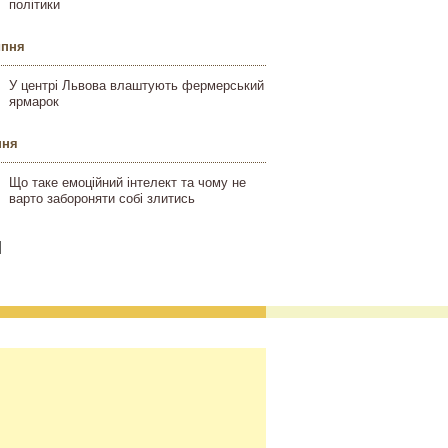
політики
ипня
У центрі Львова влаштують фермерський
ярмарок
пня
Що таке емоційний інтелект та чому не
варто забороняти собі злитись
]