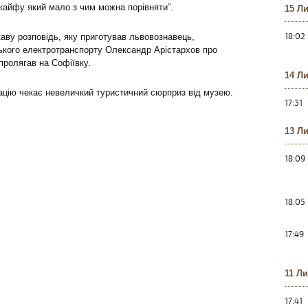
 кайфу який мало з чим можна порівняти”.
15 Л
18:02
каву розповідь, яку приготував львовознавець,
вського електротранспорту Олександр Арістархов про
пролягав на Софіївку.
14 Л
нтацію чекає невеличкий туристичний сюрприз від музею.
17:31
13 Л
18:09
18:05
17:49
11 Л
17:41