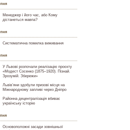
ипня
Менеджер і його час, або Кому
дістанеться мавпа?
ипня
Систематична помилка виживання
ипня
У Львові розпочали реалізацію проєкту
«Модест Сосенко (1875–1920). Пізнай.
Зрозумій. Збережи»
Львів’яни здобули призові місця на
Міжнародному запливі через Дніпро
Районна децентралізація вбиває
українську історію
ипня
Основоположні засади зовнішньої