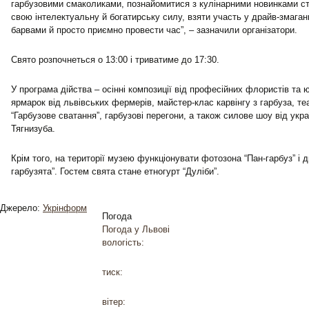
гарбузовими смаколиками, познайомитися з кулінарними новинками стр
свою інтелектуальну й богатирську силу, взяти участь у драйв-змаган
барвами й просто приємно провести час”, – зазначили організатори.
Свято розпочнеться о 13:00 і триватиме до 17:30.
У програма дійства – осінні композиції від професійних флористів та 
ярмарок від львівських фермерів, майстер-клас карвінгу з гарбуза, те
“Гарбузове сватання”, гарбузові перегони, а також силове шоу від укр
Тягнизуба.
Крім того, на території музею функціонувати фотозона “Пан-гарбуз” і д
гарбузята”. Гостем свята стане етногурт “Дуліби”.
Джерело:
Укрінформ
Погода
Погода у
Львові
вологість:
тиск:
вітер: