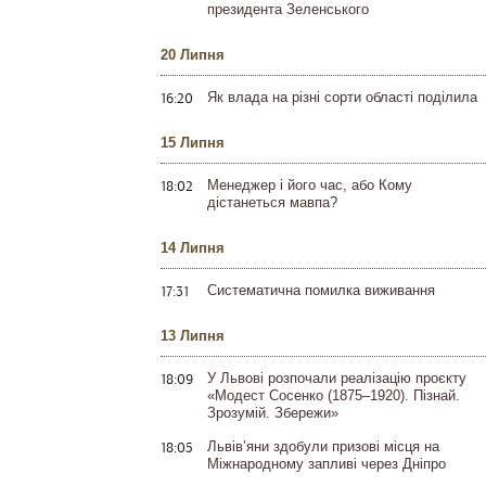
президента Зеленського
20 Липня
16:20
Як влада на різні сорти області поділила
15 Липня
18:02
Менеджер і його час, або Кому
дістанеться мавпа?
14 Липня
17:31
Систематична помилка виживання
13 Липня
18:09
У Львові розпочали реалізацію проєкту
«Модест Сосенко (1875–1920). Пізнай.
Зрозумій. Збережи»
18:05
Львів’яни здобули призові місця на
Міжнародному запливі через Дніпро