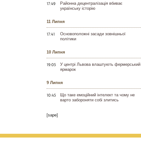
17:49
Районна децентралізація вбиває
українську історію
11 Липня
17:41
Основоположні засади зовнішньої
політики
10 Липня
19:05
У центрі Львова влаштують фермерський
ярмарок
9 Липня
10:45
Що таке емоційний інтелект та чому не
варто забороняти собі злитись
[sape]