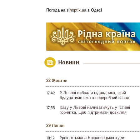
Погода на
sinoptik.ua
в Одесі
Новини
22 Жовтня
17:42
У Львові вибрали підрядника, який
будуватиме сміттєпереробний завод
17:35
Каву у Львові наливатимуть у їстівні
горнятка, щоб підтримати довкілля
29 Липня
18:12
Урок гетьмана Брюховецького для