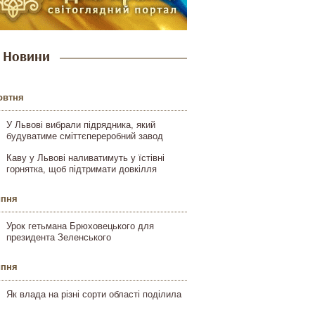
Новини
овтня
У Львові вибрали підрядника, який
будуватиме сміттєпереробний завод
Каву у Львові наливатимуть у їстівні
горнятка, щоб підтримати довкілля
ипня
Урок гетьмана Брюховецького для
президента Зеленського
ипня
Як влада на різні сорти області поділила