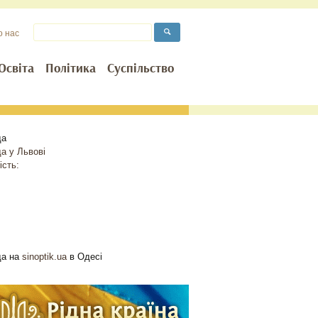
о нас
Освіта
Політика
Суспільство
да
да у
Львові
ість:
да на
sinoptik.ua
в Одесі