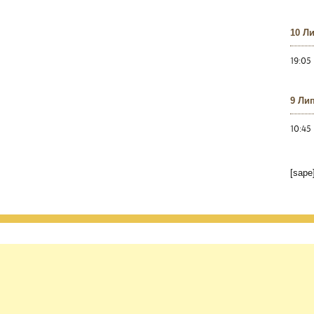
10 Л
19:05
9 Ли
10:45
[sape