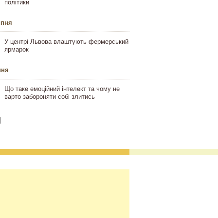
політики
ипня
У центрі Львова влаштують фермерський
ярмарок
пня
Що таке емоційний інтелект та чому не
варто забороняти собі злитись
]