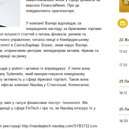
версією FinancialNews. Про це
повідмоляють орагнізатори.
У компанії Валері відповідає за
покращення нагляду за біржовими торгами
 кількості статтей з питань фінансів, ризиків та
гічного управління, читала лекції в Кембріджському
22 Ж
ситеті в Санта-Барбарі. Бізнес, яким керує Валері,
, кліринговим центрам, менеджерам активів, біржам та
17:42
ерації на ринку.
17:35
дів у роботі і активно їх впроваджує. У липні вона
пу Sybenetix, який використовуючи поведінкову
у активність у сфері біржової торгівлі. Також вона
29 Л
 офісах компанії Nasdaq у Стокгольмі, Копенгагені,
18:12
 змін у галузі фінансових послуг- технології. Ми
енції у сфері FinTech і про те, як Nasdaq інтегрує їх у
20 Л
16:20
 реєстрації http://nasdaqtech.nasdaq.com/SYB1711-Lviv