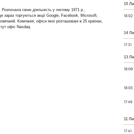
15 Л
. Розпочала свою діяльність у лютому 1971 р.,
18:02
е зараз торгуються акції Google, Facebook, Microsoft,
компаній. Компанія, офіси якої розташовані в 25 країнах,
 тут офіс Nasdaq.
14 Л
17:31
13 Л
18:09
18:05
17:49
11 Л
17:41