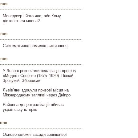
ипня
Менеджер і його час, або Кому
дістанеться мавпа?
ипня
Систематична помилка виживання
ипня
У Львові розпочали реалізацію проєкту
«Модест Сосенко (1875–1920). Пізнай.
Зрозумій. Збережи»
Львів’яни здобули призові місця на
Міжнародному запливі через Дніпро
Районна децентралізація вбиває
українську історію
ипня
Основоположні засади зовнішньої