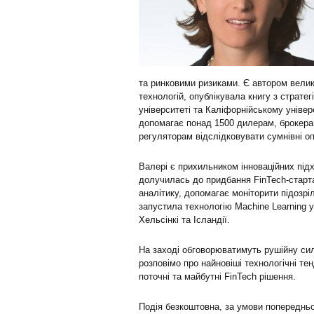
та ринковими ризиками. Є автором великої
технологій, опублікувала книгу з страте
університеті та Каліфорнійському універ
допомагає понад 1500 дилерам, брокерам
регуляторам відслідковувати сумнівні оп
Валері є прихильником інноваційних підхо
долучилась до придбання FinTech-старта
аналітику, допомагає моніторити підозріл
запустила технологію Machine Learning у
Хельсінкі та Ісландії.
На заході обговорюватимуть рушійну силу
розповімо про найновіші технологічні тенд
поточні та майбутні FinTech рішення.
Подія безкоштовна, за умови попередньої