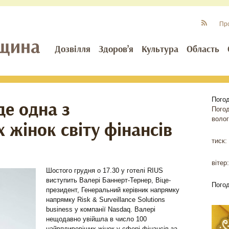
Пр
Дозвілля
Здоров’я
Культура
Область
Пого
де одна з
Пого
волог
 жінок світу фінансів
тиск:
вітер:
Шостого грудня о 17.30 у готелі RIUS
виступить Валері Баннерт-Тернер, Віце-
Пого
президент, Генеральний керівник напрямку
напрямку Risk & Surveillance Solutions
business у компанiї Nasdaq. Валері
нещодавно увійшла в число 100
найвпливовіших жінок у сфері фінансів за