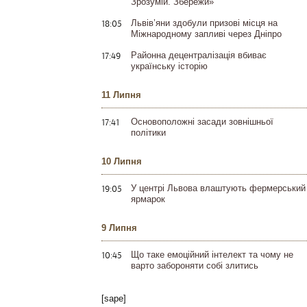
Зрозумій. Збережи»
18:05
Львів’яни здобули призові місця на
Міжнародному запливі через Дніпро
17:49
Районна децентралізація вбиває
українську історію
11 Липня
17:41
Основоположні засади зовнішньої
політики
10 Липня
19:05
У центрі Львова влаштують фермерський
ярмарок
9 Липня
10:45
Що таке емоційний інтелект та чому не
варто забороняти собі злитись
[sape]