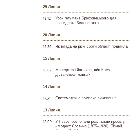
29 Липня
18:12
Урок гетьмана Брюховецького для
президента Зеленського
20 Липня
16:20
Як влада на різні сорти області поділила
15 Липня
18:02
Менеджер і його час, або Кому
дістанеться мавпа?
14 Липня
17:31
Систематична помилка виживання
13 Липня
18:09
У Львові розпочали реалізацію проєкту
«Модест Сосенко (1875–1920). Пізнай.