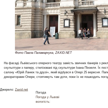
Фото Павла Паламарчука, ZAXID.NET
На фасаді Львівського оперного театру замість звичних банерів з рек
скульптури з паперу, стилізовані під скульптури Іоана Пінзеля. Їх по
салону «Юрій Ланюк та друзі», який відбувся в Опері 25 вересня. Пап
декораторами Опери, стоятимуть там доти, поки їх не пошкодить пого
Джерело:
Zaxid.net
Погода
Погода у
Львові
вологість: