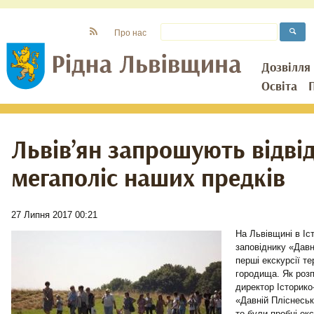
Про нас
Дозвілля
Освіта
Львів’ян запрошують відві
мегаполіс наших предків
27 Липня 2017 00:21
На Львівщині в Іс
заповіднику «Давн
перші екскурсії те
городища. Як розп
директор Історико
«Давній Пліснесь
то були пробні ек