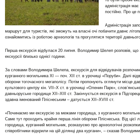
адміністрація має
постійно. Про це 
Адміністрація зап
маршрут для туристів, які зможуть на власні очі побачити давнє літо
ознайомитись із роботою археологів та прогулятися території давньог
Перша екскурсія відбулася 20 липня. Володимир Шелеп розповів, що 
екскурсії близько однієї години.
За словами Володимира Шелепа, екскурсія для відвідувачів розпочина
курганного могильника ХІ — поч. ХІІ ст. в урочищі «Поруби». Далі від
оборони тогочасного мегаполісу. Потім пропонують оглянути місце да
культового центру кін. VІІ–Х ст. в урочищі «Оленин Парк», слов’янськ
давньоруське городище ХІІ–ХІІІ ст. Закінчується екскурсія в Підгорец
здавна іменований Пліснеським – датується ХІІ–ХVІІІ ст.
«Починаємо ми екскурсію за межами городища, з курганного могильни
Саме тут проходить крайня перша лінія оборони Пліснеська. Від цієї л
городища, курганний могильник, розказуємо про археологічні розкопки.
співробітники відкрили на цій ділянці два кургани», – сказав Володим