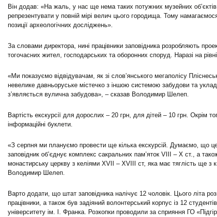
Він додав: «На жаль, у нас ще нема таких потужних музейних об’єктів,
репрезентувати у повній мірі велич цього городища. Тому намагаємося
позиції археологічних досліджень».
За словами директора, нині працівники заповідника розробляють проек
тогочасних жител, господарських та оборонних споруд. Наразі на рівні
«Ми показуємо відвідувачам, як зі слов’янського мегаполісу Пліснес
невелике давньоруське містечко з іншою системою забудови та уклад
з’являється вулична забудова», – сказав Володимир Шелеп.
Вартість екскурсії для дорослих – 20 грн, для дітей – 10 грн. Окрім то
інформаційні буклети.
«З серпня ми плануємо провести ще кілька екскурсій. Думаємо, що ц
заповідник об’єднує комплекс сакральних пам’яток VІІІ – Х ст., а так
монастирську церкву з келіями ХVІІ – ХVІІІ ст, яка має тяглість ще з 
Володимир Шелеп.
Варто додати, що штат заповідника налічує 12 чоловік. Цього літа ро
працівники, а також був задіяний волонтерський корпус із 12 студенті
університету ім. І. Франка. Розкопки проводили за сприяння ГО «Підгі