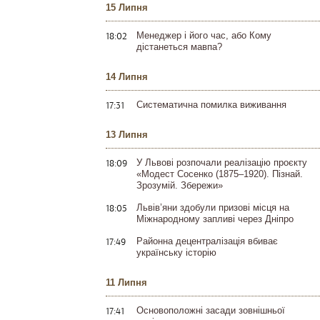
15 Липня
18:02
Менеджер і його час, або Кому
дістанеться мавпа?
14 Липня
17:31
Систематична помилка виживання
13 Липня
18:09
У Львові розпочали реалізацію проєкту
«Модест Сосенко (1875–1920). Пізнай.
Зрозумій. Збережи»
18:05
Львів’яни здобули призові місця на
Міжнародному запливі через Дніпро
17:49
Районна децентралізація вбиває
українську історію
11 Липня
17:41
Основоположні засади зовнішньої