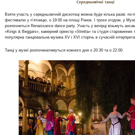
Середньовічні танці
Взяти участь у середньовічній дискотеці можна буде кілька разів: по-п
фестивалю у п’ятницю, о 19:00 на площі Ринок. І трохи згодом, у Муз
розпочнеться Renaissance dance party. Участь у вечірці візьмуть анс
«Kings & Beggars», камерний оркестр «Stretta» та студія старовинних 
популярна танцювальна музика ХV і XVI сторічь в сучасній інтерпретац
Танці у музеї розпочинатимуться кожного дня о 20:30 та о 22:00.