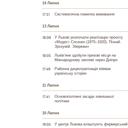
14 Липня
17:31
Систематична помилка виживання
13 Липня
18:09
У Львові розпочали реалізацію проєкту
«Модест Сосенко (1875–1920). Пізнай.
Зрозумій. Збережи»
18:05
Львів’яни здобули призові місця на
Міжнародному запливі через Дніпро
17:49
Районна децентралізація вбиває
українську історію
11 Липня
17:41
Основоположні засади зовнішньої
політики
10 Липня
19:05
У центрі Львова влаштують фермерський