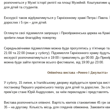
розпочнеться у Музеї історії релігії на площі Музейній. Коштуватиме ц
для дітей та студентів.
Екскурсії також відбуватимуться у Гарнізонному храмі Петра і Павла. Ї
дорослих і 5 грн – для дітей.
Оглянути свої підземелля запрошує і Преображенська церква на Краків
зробити лише благодійну пожертву.
Середньовічними підзмеллями можна буде прогулятись у п’ятницю та с
21:00 та 22:00 (лише у суботу). Підземелля Гарнізонного храму будуть в
екскурсії розпочинатимуться о 19:00 і триватимуть до 00:00. До Прео
можна буде зайти протягом всього фестивалю, від 19:00 до 23:00.
Опівнічна вистава «Ромео і Джульєтта»
У суботу, 15 липня, в Італійському дворику відбудеться прем’єра вис
постановці Першого українського театру для дітей та дорослих. За сл
прем’єри стане Юрій Андрухович, за чиїм перекладом і представлять 
Вистава розпочнеться опівночі. Вартість квитків становитиме 45 грн з
35 – на другому. Кількість місць для глядачів обмежена. Замовити к