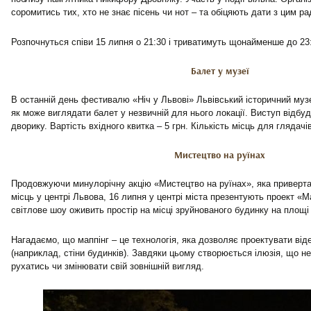
соромитись тих, хто не знає пісень чи нот – та обіцяють дати з цим ра
Розпочнуться співи 15 липня о 21:30 і триватимуть щонайменше до 23
Балет у музеї
В останній день фестивалю «Ніч у Львові» Львівський історичний муз
як може виглядати балет у незвичній для нього локації. Виступ відбуд
дворику. Вартість вхідного квитка – 5 грн. Кількість місць для глядач
Мистецтво на руїнах
Продовжуючи минулорічну акцію «Мистецтво на руїнах», яка приверт
місць у центрі Львова, 16 липня у центрі міста презентують проект «Мап
світлове шоу оживить простір на місці зруйнованого будинку на площі 
Нагадаємо, що маппінг – це технологія, яка дозволяє проектувати від
(наприклад, стіни будинків). Завдяки цьому створюється ілюзія, що 
рухатись чи змінювати свій зовнішній вигляд.