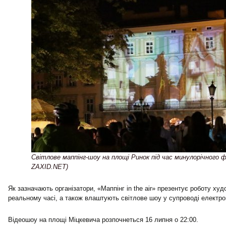
Cвітлове маппінг-шоу на площі Ринок під час минулорічного
ZAXID.NET)
Як зазначають організатори, «Маппінг in the air» презентує роботу худ
реальному часі, а також влаштують світлове шоу у супроводі електро
Відеошоу на площі Міцкевича розпочнеться 16 липня о 22:00.