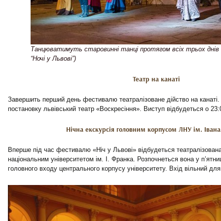
Танцюватимуть старовинні танці протягом всіх трьох дні
“Ночі у Львові”)
Театр на канаті
Завершить перший день фестивалю театралізоване дійство на канаті.
постановку львівський театр «Воскресіння». Виступ відбудеться о 23:
Нічна екскурсія головним корпусом ЛНУ ім. Іван
Вперше під час фестивалю «Ніч у Львові» відбудеться театралізована
національним університетом ім. І. Франка. Розпочнеться вона у п’ятниц
головного входу центрального корпусу університету. Вхід вільний для