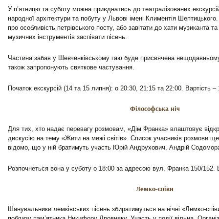
У п’ятницю та суботу можна приєднатись до театралізованих екскурсій
народної архітектури та побуту у Львові імені Климентія Шептицького
про особливість петрівського посту, або завітати до хати музиканта та
музичних інструментів заспівати пісень.
Частина забав у Шевченківському гаю буде присвячена нещодавньому
також запропонують святкове частування.
Початок екскурсій (14 та 15 липня): о 20:30, 21:15 та 22:00. Вартість – 
Філософська ніч
Для тих, хто надає перевагу розмовам, «Дім Франка» влаштовує відк
дискусію на тему «Жити на межі світів». Список учасників розмови щ
відомо, що у ній братимуть участь Юрій Андрухович, Андрій Содомора
Розпочнеться вона у суботу о 18:00 за адресою вул. Франка 150/152. 
Лемко-співи
Шанувальники лемківських пісень збиратимуться на нічні «Лемко-спів
поблизу пам’ятника Никифору Дровняку. Участь у події вільна. Органі