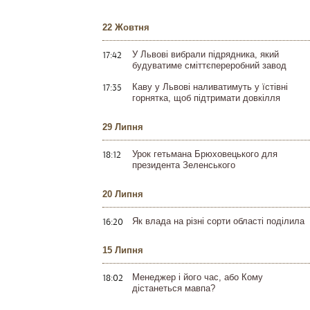
22 Жовтня
17:42
У Львові вибрали підрядника, який
будуватиме сміттєпереробний завод
17:35
Каву у Львові наливатимуть у їстівні
горнятка, щоб підтримати довкілля
29 Липня
18:12
Урок гетьмана Брюховецького для
президента Зеленського
20 Липня
16:20
Як влада на різні сорти області поділила
15 Липня
18:02
Менеджер і його час, або Кому
дістанеться мавпа?