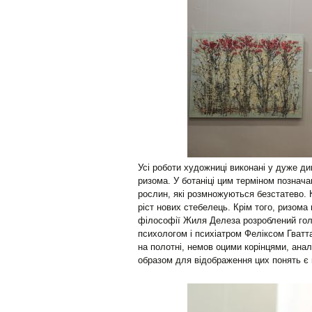
Усі роботи художниці виконані у дуже д
ризома. У ботаніці цим терміном познач
рослин, які розмножуються безстатево.
ріст нових стебелець. Крім того, ризома
філософії Жиля Делеза розроблений голо
психологом і психіатром Феліксом Гватт
на полотні, немов оцими корінцями, анал
образом для відображення цих понять є