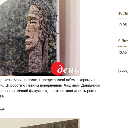
10 Л
19:05
9 Ли
10:45
[sape
ських облич на полотні представлені об’ємні керамічні
зомі. Ці роботи є певним поверненням Людмили Давиденко
чила керамічний факультет, проте останні десять років
ва.
да.