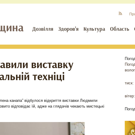
Пр
Дозвілля
Здоров’я
Культура
Область
Пого
тавили виставку
Пого
волог
альній техніці
тиск:
вітер:
Зелена канапа” відбулося відкриття виставки Людмили
овито відповідає їй, адже на глядачів чекають мистецькі
Пого