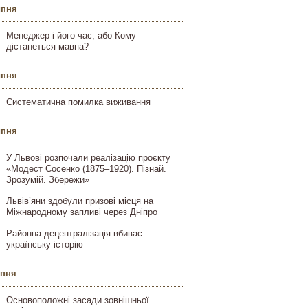
ипня
Менеджер і його час, або Кому
дістанеться мавпа?
ипня
Систематична помилка виживання
ипня
У Львові розпочали реалізацію проєкту
«Модест Сосенко (1875–1920). Пізнай.
Зрозумій. Збережи»
Львів’яни здобули призові місця на
Міжнародному запливі через Дніпро
Районна децентралізація вбиває
українську історію
ипня
Основоположні засади зовнішньої