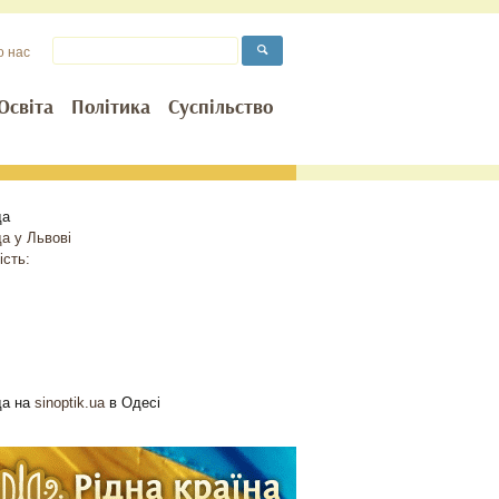
о нас
Освіта
Політика
Суспільство
да
да у
Львові
ість:
да на
sinoptik.ua
в Одесі