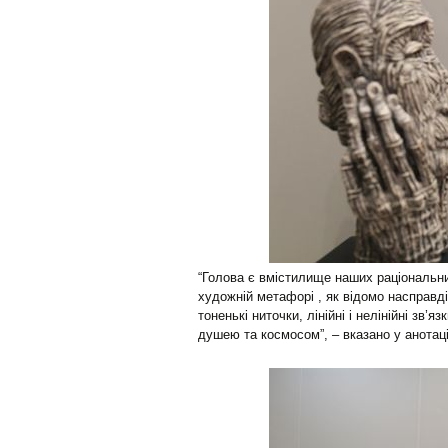
“Голова є вмістилище наших раціональних
художній метафорі , як відомо насправді
тоненькі ниточки, лінійні і нелінійні зв’
душею та космосом”, – вказано у анотаці