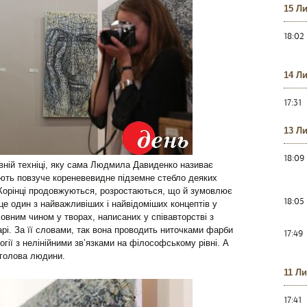
15 Л
18:02
14 Л
17:31
13 Л
18:09
ивній техніці, яку сама Людмила Давиденко називає
ають повзуче кореневевидне підземне стебло деяких
 Корінці продовжуються, розростаються, що й зумовлює
18:05
 це один з найважливіших і найвідоміших концептів у
вним чином у творах, написаних у співавторстві з
арі. За її словами, так вона проводить ниточками фарби
17:49
огії з нелінійними зв’язками на філософському рівні. А
 голова людини.
11 Л
17:41