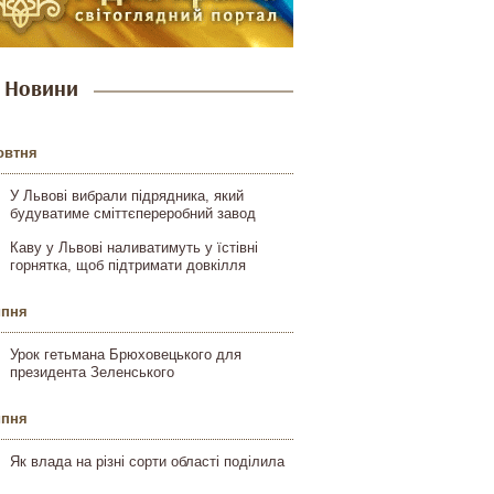
Новини
овтня
У Львові вибрали підрядника, який
будуватиме сміттєпереробний завод
Каву у Львові наливатимуть у їстівні
горнятка, щоб підтримати довкілля
ипня
Урок гетьмана Брюховецького для
президента Зеленського
ипня
Як влада на різні сорти області поділила