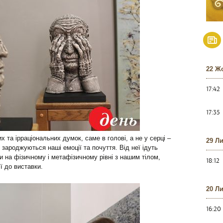
22 Ж
17:42
17:35
 та ірраціональних думок, саме в голові, а не у серці –
29 Л
 зароджуються наші емоції та почуття. Від неї ідуть
язки на фізичному і метафізичному рівні з нашим тілом,
18:12
ї до виставки.
20 Л
16:20