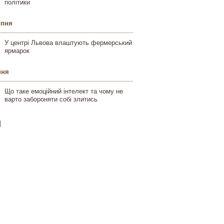
політики
ипня
У центрі Львова влаштують фермерський
ярмарок
пня
Що таке емоційний інтелект та чому не
варто забороняти собі злитись
]