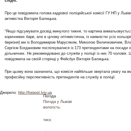
слідчі.
Про це повідомила голова кадрової поліцейської комісії ГУ НП у Львів
активістка Вікторія Балицька.
“Якщо підсумувати досвід минулого тижня, то картина вимальовується,
коричневих барв, але в цілому оптимістична, із наявністю усіх кольорів
березня) ми із Володимиром Марусяком, Миколою Величковичем, Вл
Сергієм Богдановим поспілкувалися із 173 претендентами на посади 
дільничних. Не рекомендовано до служби у поліції із них 70 чоловік. 
повідомила на своїй сторінці у Фейсбук Вікторія Балицька.
При цьому вона зазначила, що комісія найбільше звертала увагу на вм
професійну перспективність претендентів на службу в поліції.
Джерело:
http://forpost.lviv.ua
Погода
Погода у
Львові
вологість:
тиск: