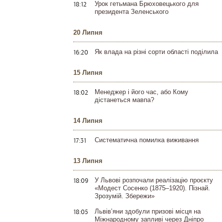
18:12
Урок гетьмана Брюховецького для
президента Зеленського
20 Липня
16:20
Як влада на різні сорти області поділила
15 Липня
18:02
Менеджер і його час, або Кому
дістанеться мавпа?
14 Липня
17:31
Систематична помилка виживання
13 Липня
18:09
У Львові розпочали реалізацію проєкту
«Модест Сосенко (1875–1920). Пізнай.
Зрозумій. Збережи»
18:05
Львів’яни здобули призові місця на
Міжнародному запливі через Дніпро