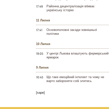
17:49
Районна децентралізація вбиває
українську історію
11 Липня
17:41
Основоположні засади зовнішньої
політики
10 Липня
19:05
У центрі Львова влаштують фермерський
ярмарок
9 Липня
10:45
Що таке емоційний інтелект та чому не
варто забороняти собі злитись
[sape]